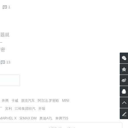
1
标题就
—
行密
13
奔腾
卡威
朋克汽车
阿尔法.罗密欧
MINI
厂
宾利
江铃集团轻汽
开瑞
ARVEL X
宋MAX DM
奥迪A7L
奔腾T55
哈弗H6
五菱宏光S3
摩卡
威马W6