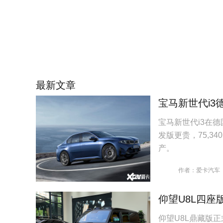
最新文章
宝马新世代i3
宝马新世代i3在德
发版更贵，75,3
产。
作者：爱卡汽车
仰望U8L四座
仰望U8L鼎藏版