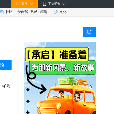
论坛导航
手机爱卡
社区
爱自驾
热帖
精选
文化
29
q“高