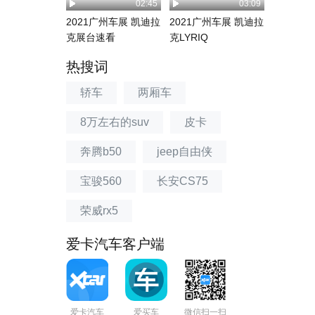
02:45
03:09
2021广州车展 凯迪拉
2021广州车展 凯迪拉
克展台速看
克LYRIQ
热搜词
轿车
两厢车
8万左右的suv
皮卡
奔腾b50
jeep自由侠
宝骏560
长安CS75
荣威rx5
爱卡汽车客户端
爱卡汽车
爱买车
微信扫一扫