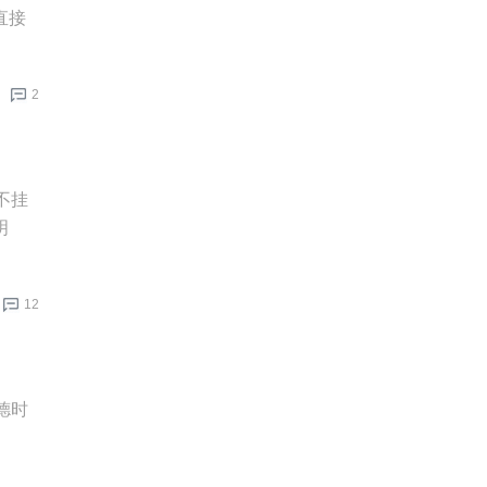
直接
2
不挂
明
12
德时