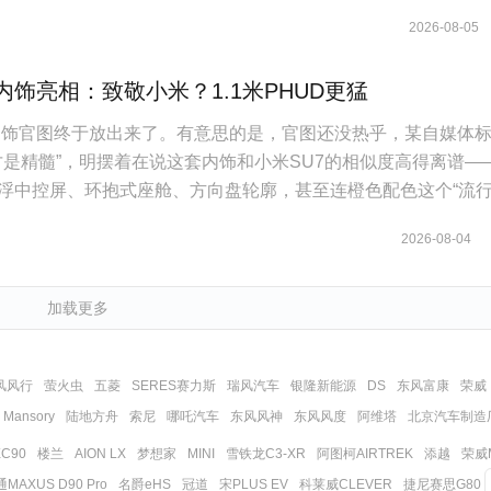
2026-08-05
内饰亮相：致敬小米？1.1米PHUD更猛
内饰官图终于放出来了。有意思的是，官图还没热乎，某自媒体
才是精髓”，明摆着在说这套内饰和小米SU7的相似度高得离谱—
悬浮中控屏、环抱式座舱、方向盘轮廓，甚至连橙色配色这个“流
了。
2026-08-04
加载更多
风风行
萤火虫
五菱
SERES赛力斯
瑞风汽车
银隆新能源
DS
东风富康
荣威
Mansory
陆地方舟
索尼
哪吒汽车
东风风神
东风风度
阿维塔
北京汽车制造
C90
楼兰
AION LX
梦想家
MINI
雪铁龙C3-XR
阿图柯AIRTREK
添越
荣威M
AXUS D90 Pro
名爵eHS
冠道
宋PLUS EV
科莱威CLEVER
捷尼赛思G80