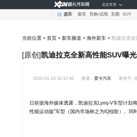
北京车市
选车
新车
导购
•
试驾
车图
SUV
当前位置 >
首页
>
新车频道
>
海外新车
>
凯迪拉克全
[原创]
凯迪拉克全新高性能SUV曝
2025-01-23 10:32:40
来源：
爱卡汽车
发布于: 
日前据海外媒体透露，凯迪拉克Lyriq-V车型计划
性能运动版”车型（国内市场称之为IQ锐歌）。