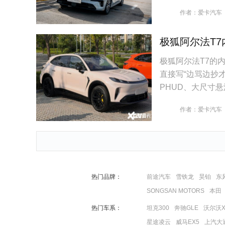
作者：爱卡汽车
极狐阿尔法T7
极狐阿尔法T7的
直接写“边骂边抄
PHUD、大尺寸
码”都一起搬过来
作者：爱卡汽车
热门品牌：
前途汽车
雪铁龙
昊铂
东
SONGSAN MOTORS
本田
热门车系：
坦克300
奔驰GLE
沃尔沃X
星途凌云
威马EX5
上汽大通M