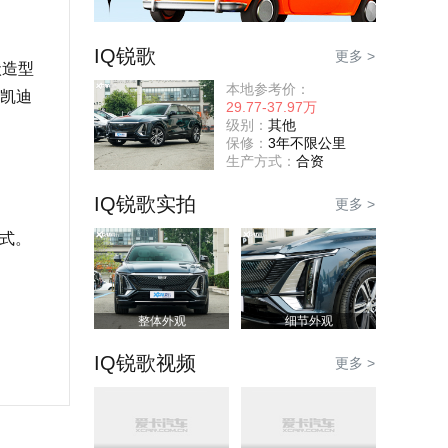
IQ锐歌
更多 >
状造型
本地参考价：
凯迪
29.77-37.97万
级别：
其他
保修：
3年不限公里
生产方式：
合资
IQ锐歌实拍
更多 >
模式。
整体外观
细节外观
IQ锐歌视频
更多 >