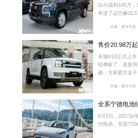
SUV卖到145万
杀进了迈巴赫GL
作者：爱卡汽车
售价20.98万
长城H10正式上市
哈弗标了，直接用
确：大家庭方盒子
作者：爱卡汽车
全系宁德电池续
8月5日，202
代电池，实现710