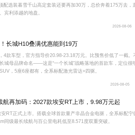
，顶配选装暮雪千山高定套装还要再加30万，总价奔着175万去，
S、宾利添越的地盘。
2026-08-06
起！长城H10叠满优惠能到19万
，4款车型，官方指导价20.98-23.18万元。比预售价低了一截。
长城母品牌命名——这是“一个长城”战略落地的首款车，定位很
SUV，5座6座都有，全系标配激光雷达+四驱。
2026-08-05
航再加码：2027款埃安RT上市，9.98万元起
7款埃安RT正式上市。搭载全球首款量产非晶合金电驱，全系标配宁
km同级最长续航与百公里电耗低至8.571度双重突破。