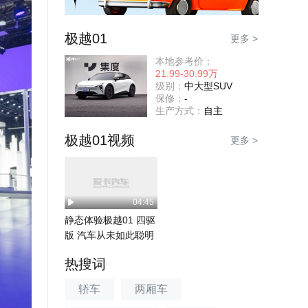
极越01
更多 >
本地参考价：
21.99-30.99万
级别：
中大型SUV
保修：
-
生产方式：
自主
极越01视频
更多 >
04:45
静态体验极越01 四驱
版 汽车从未如此聪明
热搜词
轿车
两厢车