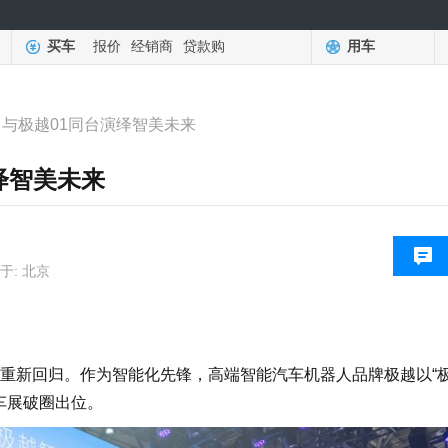
买车
报价
经销商
贷款购
用车
 与极越01同台演绎智美未来
演绎智美未来
于: 北京
新回归。作为智能化先锋，高端智能汽车机器人品牌极越以“
京车展破圈出位。