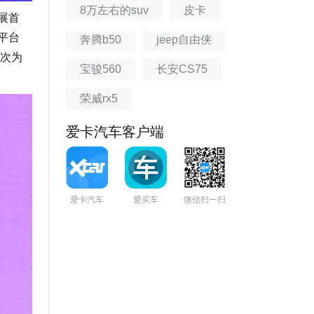
8万左右的suv
皮卡
展首
算平台
奔腾b50
jeep自由侠
一次为
宝骏560
长安CS75
荣威rx5
爱卡汽车客户端
爱卡汽车
爱买车
微信扫一扫