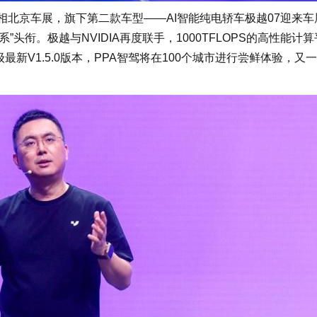
北京车展，旗下第二款车型——AI智能纯电轿车极越07迎来车
头衔。极越与NVIDIA再度联手，1000TFLOPS的高性能计
级最新V1.5.0版本，PPA智驾将在100个城市进行尝鲜体验，又