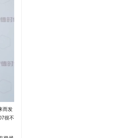
来而发
07很不