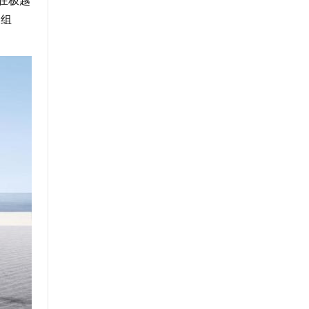
在极越
的组