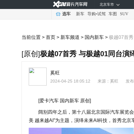
北京车市
选车
新车
导购
•
试驾
车图
SUV
当前位置 >
首页
>
新车频道
>
国内新车
>
极越07首秀
[原创]
极越07首秀 与极越01同台
奚旺
2024-04-25 18:05:12
来源：
奚旺
发布
[爱卡汽车 国内新车 原创]
阔别四年之后，第十八届北京国际汽车展览会重
美 越来越AI”为主题，演绎未来AI科技，首秀北