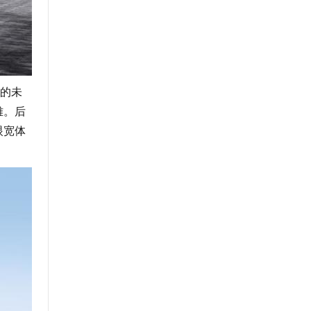
的未
雅。后
眼宽体