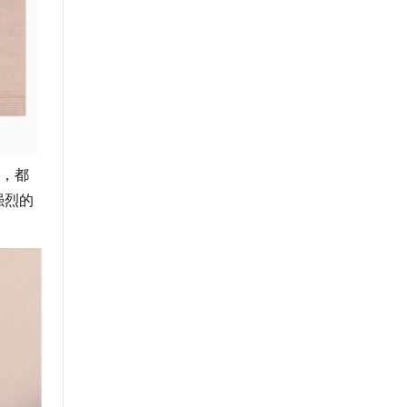
，都
强烈的