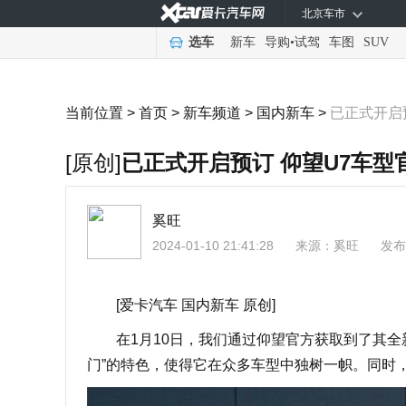
北京车市
选车
新车
导购
•
试驾
车图
SUV
当前位置 >
首页
>
新车频道
>
国内新车
>
已正式开启
[原创]
已正式开启预订 仰望U7车型
奚旺
2024-01-10 21:41:28
来源：
奚旺
发布
[爱卡汽车 国内新车 原创]
在1月10日，我们通过仰望官方获取到了其全新
门”的特色，使得它在众多车型中独树一帜。同时