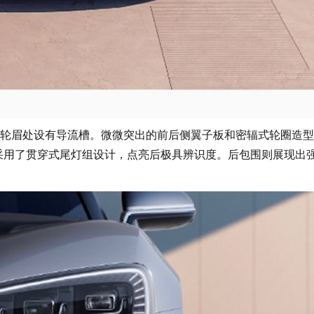
眉处设有导流槽。微微突出的前后侧翼子板和密辐式轮圈造型
采用了贯穿式尾灯组设计，点亮后极具辨识度。后包围则展现出