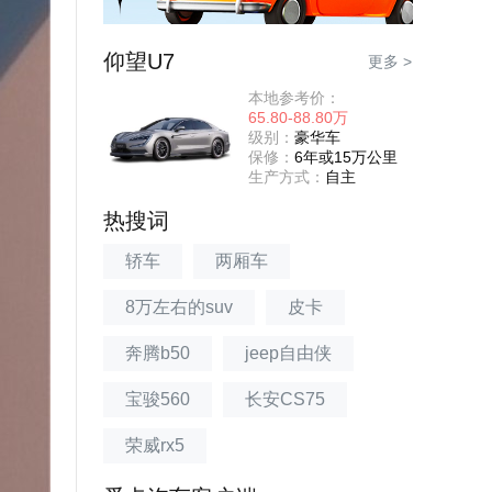
仰望U7
更多 >
本地参考价：
65.80-88.80万
级别：
豪华车
保修：
6年或15万公里
生产方式：
自主
热搜词
轿车
两厢车
8万左右的suv
皮卡
奔腾b50
jeep自由侠
宝骏560
长安CS75
荣威rx5