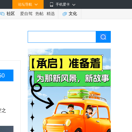
论坛导航
手机爱卡
社区
爱自驾
热帖
精选
文化
50
空之