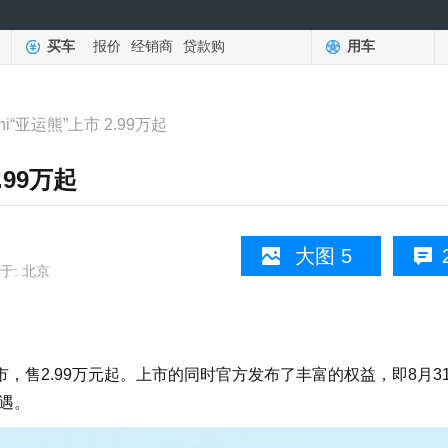
买车
报价
经销商
贷款购
用车
i“亚运熊”上市 2.99万起
.99万起
大图 5
于: 北京
，售2.99万元起。上市的同时官方发布了丰富的权益，即8月3
礼遇。