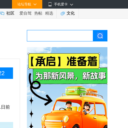
论坛导航
手机爱卡
社区
爱自驾
热帖
精选
文化
22
1日前