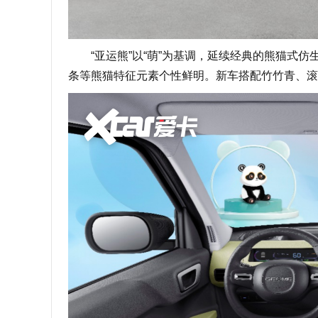
“亚运熊”以“萌”为基调，延续经典的熊猫式仿
条等熊猫特征元素个性鲜明。新车搭配竹竹青、滚