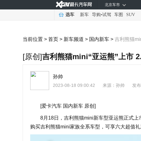
北京车市
选车
新车
导购
•
试驾
车图
SUV
当前位置 >
首页
>
新车频道
>
国内新车
>
吉利熊猫min
[原创]
吉利熊猫mini“亚运熊”上市 2
孙帅
2023-08-18 09:00:42
来源：
孙帅
发布
[爱卡汽车 国内新车 原创]
8月18日，吉利熊猫mini新车型亚运熊正式上市
购买吉利熊猫mini家族全系车型，可享六大超值