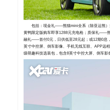
包括：现金礼——熊猫mini全系（除亚运熊）购
黄鸭限定版购车即享1288元充电枪；质保礼——
融礼——首付0元，日供低至28元起；或12期0
英寸中控屏、倒车影像、手机无线互联、APP远
级萌趣科技选装包，包含8英寸中控大屏、倒车影