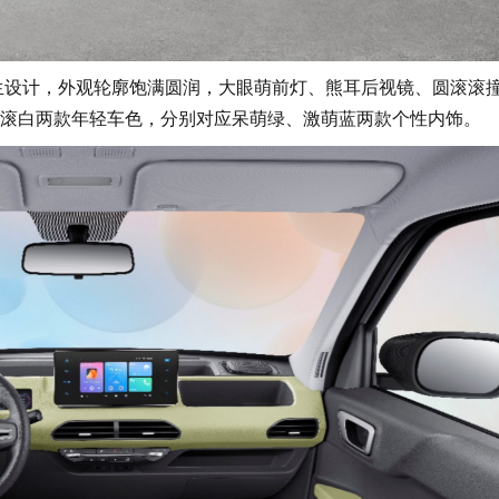
生设计，外观轮廓饱满圆润，大眼萌前灯、熊耳后视镜、圆滚滚
滚白两款年轻车色，分别对应呆萌绿、激萌蓝两款个性内饰。