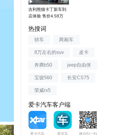
02:30
吉利熊猫卡丁新车到
店体验 售价4.59万
热搜词
轿车
两厢车
8万左右的suv
皮卡
奔腾b50
jeep自由侠
宝骏560
长安CS75
荣威rx5
爱卡汽车客户端
爱卡汽车
爱买车
微信扫一扫