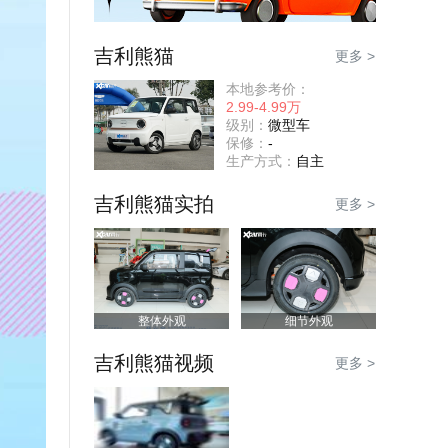
吉利熊猫
更多 >
本地参考价：
2.99-4.99万
级别：
微型车
保修：
-
生产方式：
自主
吉利熊猫实拍
更多 >
整体外观
细节外观
吉利熊猫视频
更多 >