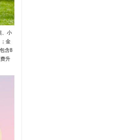
熊、小
）；金
包含8
免费升