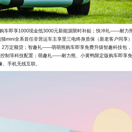
车即享1000现金抵3000元新能源限时补贴；快冲礼——耐力
熊猫mini全系首任非营运车主享受三电终身质保（新老客户同享
息，2万定额贷；智趣礼——萌萌熊购车即享免费升级智趣科技包，
程控制等科技配置；萌趣礼——耐力熊、小黄鸭限定版购车即享
像、手机无线互联。