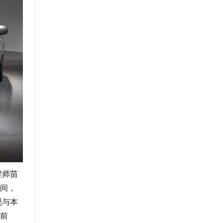
程师苗
间，
现与本
前