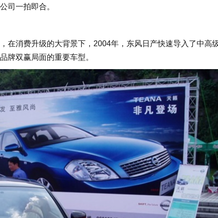
公司一拍即合。
在消费升级的大背景下，2004年，东风日产快速导入了中高
品牌双赢局面的重要车型。