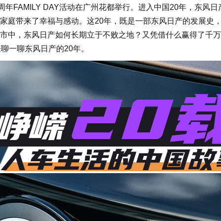
年FAMILY DAY活动在广州花都举行。进入中国20年，东风日
家庭带来了幸福与感动。这20年，既是一部东风日产的发展史
市中，东风日产如何长期立于不败之地？又凭借什么赢得了千万
聊一聊东风日产的20年。