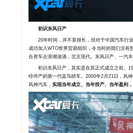
初识东风日产
20年时间，并不算很长，但对于中国汽车行业的
成功加入WTO世界贸易组织，令当时的我们没有想
合资车企浪潮汹涌，北京现代、东风日产、一汽丰
初识东风日产，其实是在其正式成立之前。19
经停产的第一代蓝鸟轿车。2000年2月21日，风
风神汽车，
实现当年成立、当年投产、当年盈利，