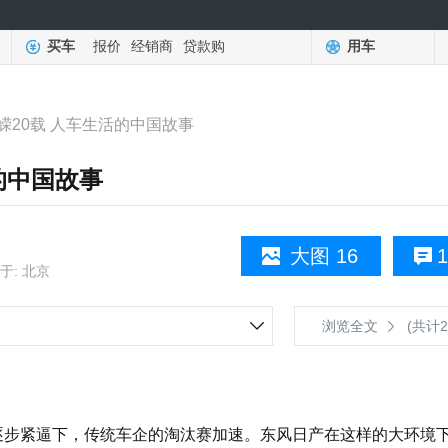
买车
报价
经销商
贷款购
用车
嵘20载 人车生活的中国故事
的中国故事
大图 16
1
于: 北京
浏览全文
(共计2
逐步紧逼下，传统车企的淘汰赛加速。东风日产在这样的大环境