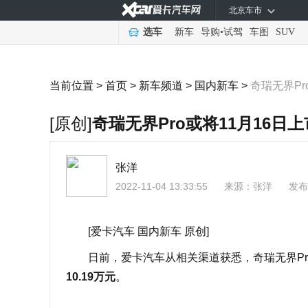
北京车市
选车
新车
导购
•
试驾
车图
SUV
当前位置 >
首页
>
新车频道
>
国内新车
>
奇瑞无界Pr
[原创]
奇瑞无界Pro或将11月16日
张洋
2022-11-04 13:33:55
来源：
张洋
发布
[爱卡汽车 国内新车 原创]
日前，爱卡汽车从相关渠道获悉，奇瑞无界Pro
10.19万元
。