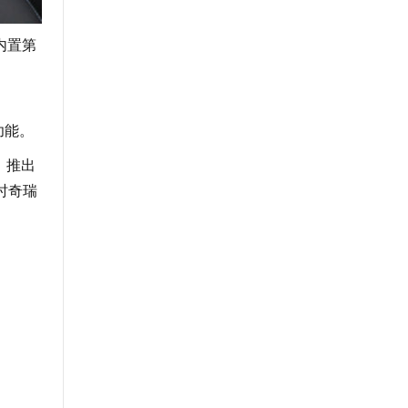
内置第
功能。
，推出
时奇瑞