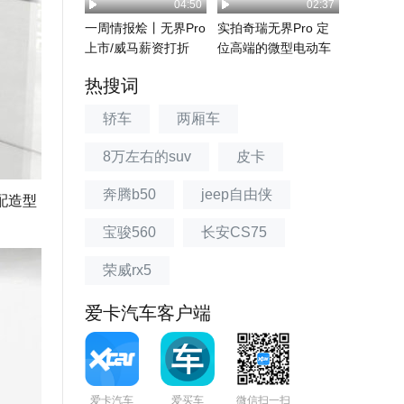
04:50
02:37
一周情报烩丨无界Pro
实拍奇瑞无界Pro 定
上市/威马薪资打折
位高端的微型电动车
热搜词
轿车
两厢车
8万左右的suv
皮卡
奔腾b50
jeep自由侠
配造型
。
宝骏560
长安CS75
荣威rx5
爱卡汽车客户端
爱卡汽车
爱买车
微信扫一扫