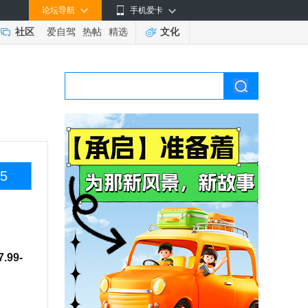
论坛导航
手机爱卡
社区
爱自驾
热帖
精选
文化
5
99-