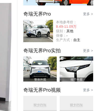
奇瑞无界Pro
更多 >
本地参考价：
8.49-11.09万
级别：
其他
保修：
-
生产方式：
自主
奇瑞无界Pro实拍
更多 >
整体外观
细节外观
奇瑞无界Pro视频
更多 >