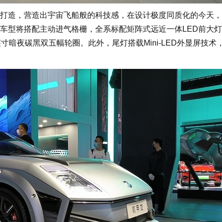
造，营造出宇宙飞船般的科技感，在设计极度同质化的今天，
车型将搭配主动进气格栅，全系标配矩阵式远近一体LED前大
寸暗夜碳黑双五幅轮圈。此外，尾灯搭载Mini-LED外显屏技术