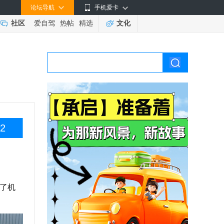
论坛导航
手机爱卡
社区
爱自驾
热帖
精选
文化
2
了机