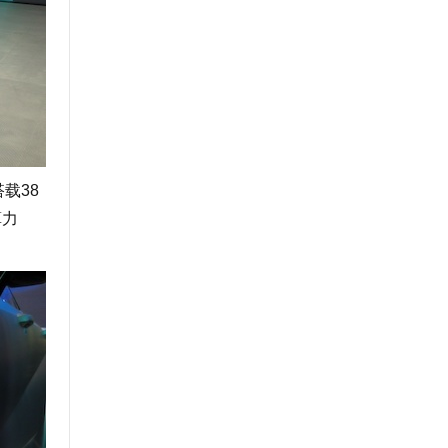
载38
算力