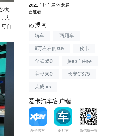
2021广州车展 沙龙展
沙龙
台速看
灯，大
热搜词
，可自
轿车
两厢车
8万左右的suv
皮卡
奔腾b50
jeep自由侠
宝骏560
长安CS75
荣威rx5
爱卡汽车客户端
爱卡汽车
爱买车
微信扫一扫