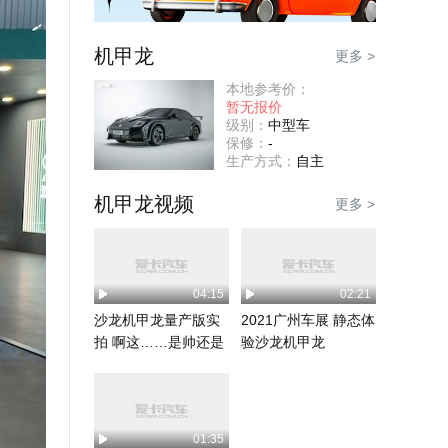
机甲龙
更多 >
本地参考价：
暂无报价
级别：
中型车
保修：
-
生产方式：
自主
机甲龙视频
更多 >
04:15
02:21
沙龙机甲龙量产版实
2021广州车展 静态体
拍 啊这……是帅还是
验沙龙机甲龙
怪？
01:35