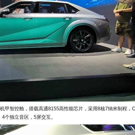
甲智控舱，搭载高通8155高性能芯片，采用8核7纳米制程，C
头，4个独立音区，5屏交互。