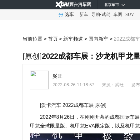
北京车市
选车
新车
导购
•
试驾
车图
SUV
当前位置 >
首页
>
新车频道
>
国内新车
>
2022成
[原创]
2022成都车展：沙龙机甲龙
奚旺
2022-08-26 11:18:57
来源：
奚旺
发布
[爱卡汽车 2022成都车展 原创]
2022年8月26日，在刚刚开幕的成都国际车
甲龙全球限量版、机甲龙EVA限定版，以及机甲