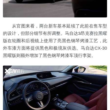
从官图来看，两台新车基本延续了此前在售车型
的设计，但部分细节有所调整。马自达3昂克赛拉黑曜
版在轮圈和后视镜上使用了亮黑色钢琴烤漆工艺，此
外车漆方面将提供黑色和极境灰供选。马自达CX-30
黑曜版则额外增加了黑色钢琴烤漆车顶行李架。