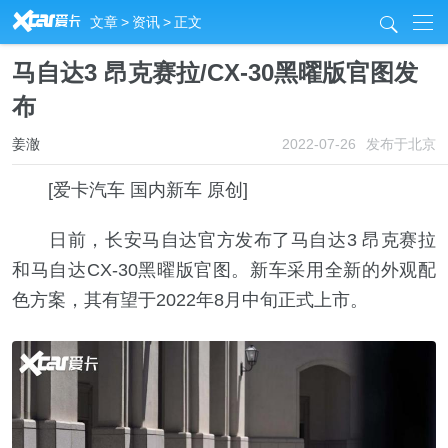
R
文章
>
资讯
>
正文
j
马自达3 昂克赛拉/CX-30黑曜版官图发
布
姜澈
2022-07-26
发布于北京
[爱卡汽车 国内新车 原创]
日前，长安马自达官方发布了马自达3 昂克赛拉
和马自达CX-30黑曜版官图。新车采用全新的外观配
色方案，其有望于2022年8月中旬正式上市。