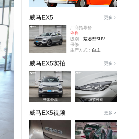
威马EX5
更多 >
厂商指导价：
停售
级别：
紧凑型SUV
保修：
-
生产方式：
自主
威马EX5实拍
更多 >
整体外观
细节外观
威马EX5视频
更多 >