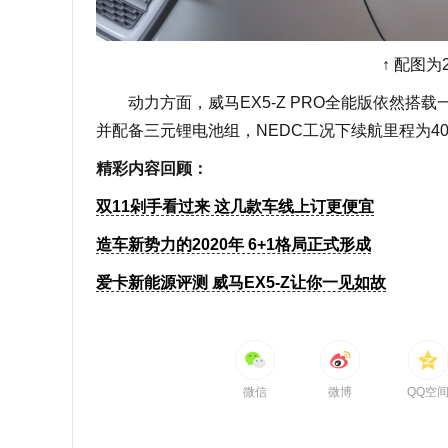
↑ 配图为2
动力方面，威马EX5-Z PRO全能版依然搭载一
并配备三元锂电池组，NEDC工况下续航里程为40
精彩内容回顾：
双11剁手看过来 这几款车线上订更便宜
造车新势力的2020年 6+1格局正式形成
爱卡新能源评测 威马EX5-Z让你一见如故
微信
微博
QQ空