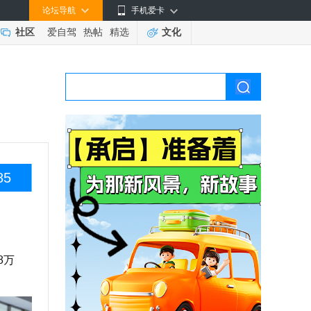
论坛导航
手机爱卡
社区
爱自驾
热帖
精选
文化
85
8万