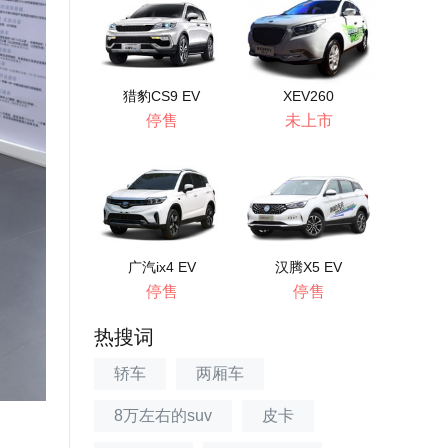
猎豹CS9 EV
XEV260
停售
未上市
广汽ix4 EV
汉腾X5 EV
停售
停售
热搜词
轿车
两厢车
8万左右的suv
皮卡