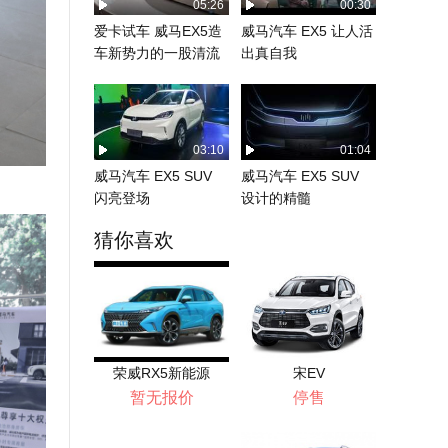
05:26
00:30
爱卡试车 威马EX5造
威马汽车 EX5 让人活
车新势力的一股清流
出真自我
03:10
01:04
威马汽车 EX5 SUV
威马汽车 EX5 SUV
闪亮登场
设计的精髓
猜你喜欢
荣威RX5新能源
宋EV
暂无报价
停售