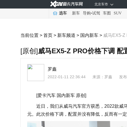
北京车市
选车
新车
导购
•
试驾
车图
SUV
当前位置 >
首页
>
新车频道
>
国内新车
>
威马EX5-
[原创]
威马EX5-Z PRO价格下调 
罗鑫
2022-01-11 22:36:44
来源：
罗鑫
发布
[爱卡汽车 国内新车 原创]
近日，我们从威马汽车官方获悉，2022款威马EX5
元。此次价格下调，配置并没有降低，反而有一定