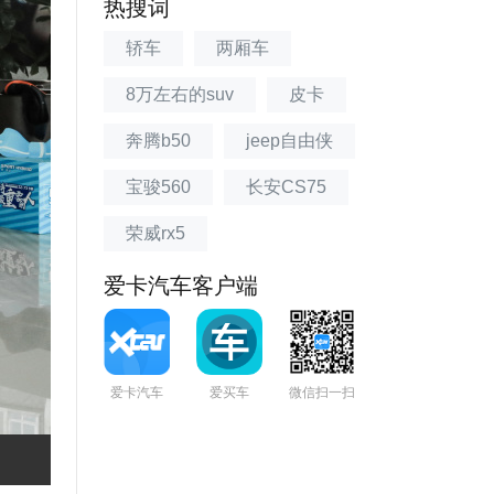
热搜词
轿车
两厢车
8万左右的suv
皮卡
奔腾b50
jeep自由侠
宝骏560
长安CS75
荣威rx5
爱卡汽车客户端
爱卡汽车
爱买车
微信扫一扫