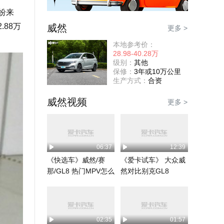
纷来
88万
威然
更多 >
本地参考价：
28.98-40.28万
级别：
其他
保修：
3年或10万公里
生产方式：
合资
威然视频
更多 >
06:37
12:39
《快选车》威然/赛
《爱卡试车》 大众威
那/GL8 热门MPV怎么
然对比别克GL8
选？
02:35
01:57