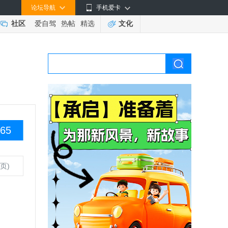
论坛导航
手机爱卡
社区
爱自驾
热帖
精选
文化
65
页)