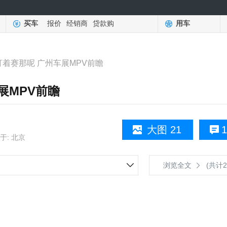
买车
报价
经销商
贷款购
用车
盯着赛那呢 广州车展MPV前瞻
展MPV前瞻
大图 21
1
于: 北京
浏览全文
(共计2