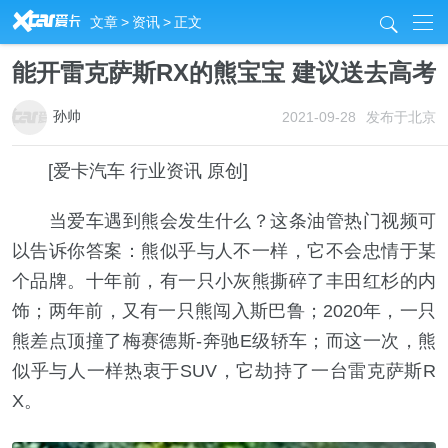
R
文章
>
资讯
>
正文
j
能开雷克萨斯RX的熊宝宝 建议送去高考
孙帅
2021-09-28
发布于北京
[爱卡汽车 行业资讯 原创]
当爱车遇到熊会发生什么？这条油管热门视频可
以告诉你答案：熊似乎与人不一样，它不会忠情于某
个品牌。十年前，有一只小灰熊撕碎了丰田红杉的内
饰；两年前，又有一只熊闯入斯巴鲁；2020年，一只
熊差点顶撞了梅赛德斯-奔驰E级轿车；而这一次，熊
似乎与人一样热衷于SUV，它劫持了一台雷克萨斯R
X。