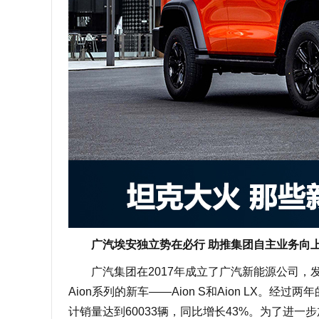
广汽埃安独立势在必行 助推集团自主业务向
广汽集团在2017年成立了广汽新能源公司，发
Aion系列的新车——Aion S和Aion LX。经
计销量达到60033辆，同比增长43%。为了进一