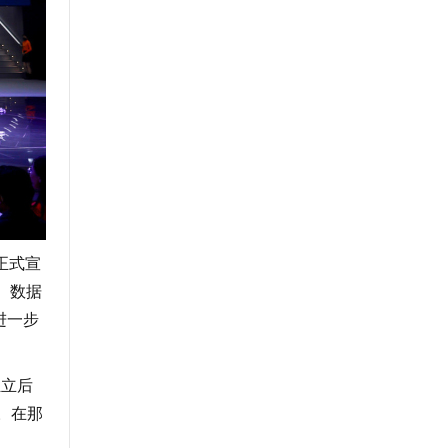
正式宣
。数据
进一步
独立后
。在那
、