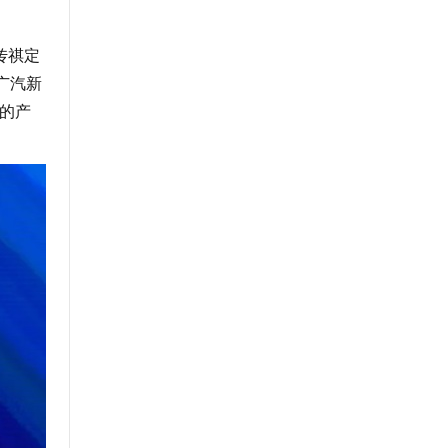
传祺定
广汽新
年的产