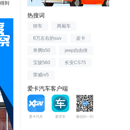
得到
热搜词
轿车
两厢车
8万左右的suv
皮卡
奔腾b50
jeep自由侠
宝骏560
长安CS75
荣威rx5
爱卡汽车客户端
爱卡汽车
爱买车
微信扫一扫