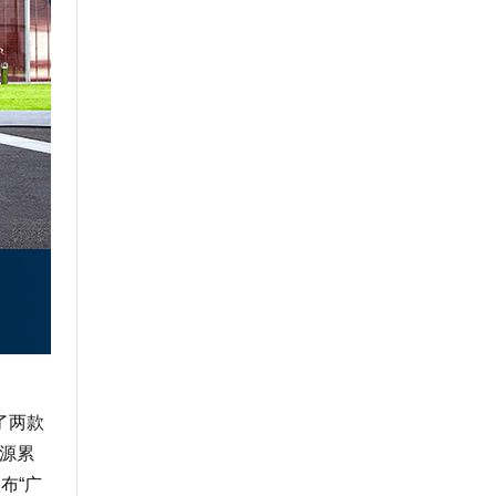
了两款
能源累
布“广