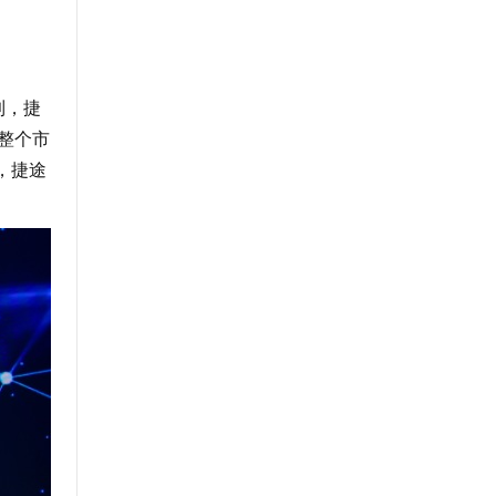
到，捷
为整个市
底，捷途