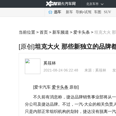
北京车市
选车
新车
导购
•
试驾
车图
SUV
当前位置 >
首页
>
新车频道
>
爱卡头条
>
坦克大火 
[原创]
坦克大火 那些新独立的品牌
奚筱林
2021-08-24 06:22:48
来源：
奚筱林
发
[爱卡汽车
爱卡头条
原创]
不久前有消息称，捷达品牌销售事业部将从一汽
分公司及捷达品牌。不过，一汽-大众的相关负责
只是内部正常组织机构的划转，捷达没有脱离一汽