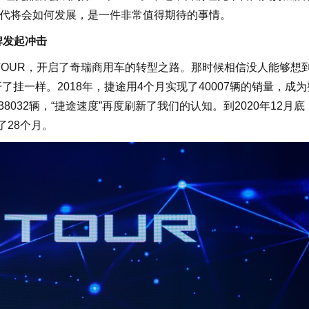
时代将会如何发展，是一件非常值得期待的事情。
牌发起冲击
TOUR，开启了奇瑞商用车的转型之路。那时候相信没人能够想
了挂一样。2018年，捷途用4个月实现了40007辆的销量，成
8032辆，“捷途速度”再度刷新了我们的认知。到2020年12月
了28个月。