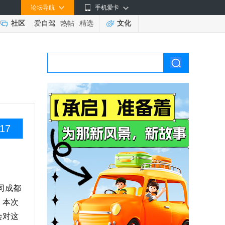
论坛导航
手机爱卡
社区
爱自驾
热帖
精选
文化
17
司成都
，本次
会对这