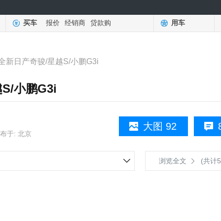
买车
报价
经销商
贷款购
用车
新日产奇骏/星越S/小鹏G3i
/小鹏G3i
大图 92
布于: 北京
浏览全文
(共计5