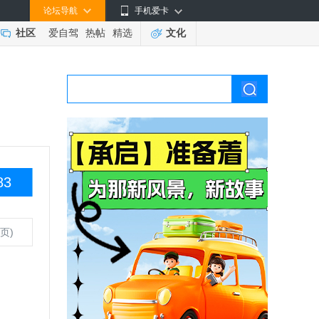
论坛导航
手机爱卡
社区
爱自驾
热帖
精选
文化
83
页)