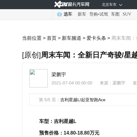
北京车市
选车
新车
导购
•
试驾
车图
SUV
当前位置 >
首页
>
新车频道
>
爱卡头条
>
周末车闻：全
[原创]
周末车闻：全新日产奇骏/星越S
梁鹏宇
2021-07-04 00:00:00
来源：
梁鹏宇
发
第 5/5 页：
吉利星越L/起亚智跑Ace
车型：吉利星越L
预售价格：14.80-18.80万元