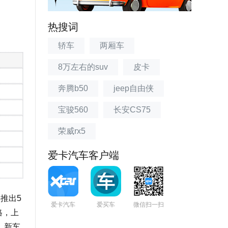
热搜词
轿车
两厢车
8万左右的suv
皮卡
奔腾b50
jeep自由侠
宝骏560
长安CS75
荣威rx5
爱卡汽车客户端
推出5
爱卡汽车
爱买车
微信扫一扫
格，上
。新车