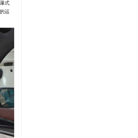
瀑式
车的运