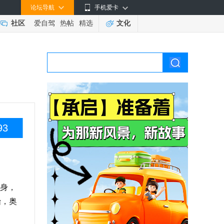
论坛导航
手机爱卡
社区
爱自驾
热帖
精选
文化
93
身，
始，奥