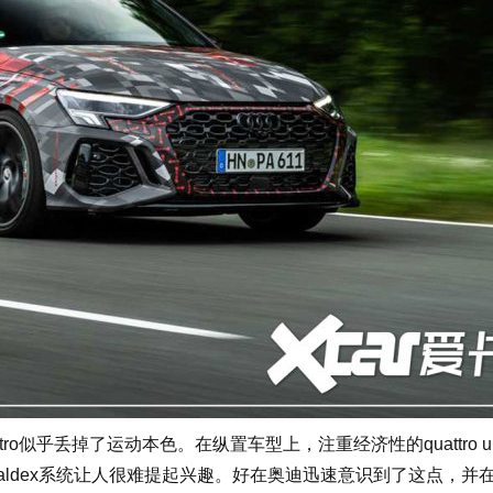
乎丢掉了运动本色。在纵置车型上，注重经济性的quattro ult
ldex系统让人很难提起兴趣。好在奥迪迅速意识到了这点，并