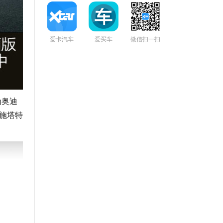
爱卡汽车
爱买车
微信扫一扫
为奥迪
尔施塔特