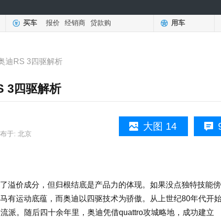
买车
报价
经销商
贷款购
用车
新奥迪RS 3四驱解析
S 3四驱解析
大图 14
布于: 北京
溢价成分，但归根结底是产品力的体现。如果没点独特技能傍
马有运动底蕴，而奥迪以四驱技术为骄傲。从上世纪80年代开
新流派。随后四十余年里，奥迪凭借quattro攻城略地，成功建立