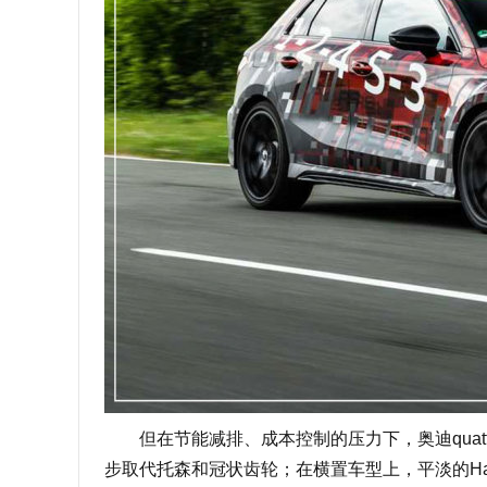
但在节能减排、成本控制的压力下，奥迪quattro似
步取代托森和冠状齿轮；在横置车型上，平淡的Ha