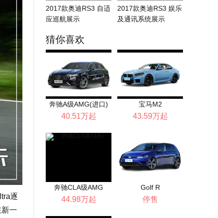
2017款奥迪RS3 自适
2017款奥迪RS3 娱乐
应巡航展示
及通讯系统展示
猜你喜欢
奔驰A级AMG(进口)
宝马M2
40.51万起
43.59万起
奔驰CLA级AMG
Golf R
ra逐
44.98万起
停售
在新一