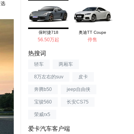
新选
保时捷718
奥迪TT Coupe
56.50万起
停售
热搜词
轿车
两厢车
8万左右的suv
皮卡
奔腾b50
jeep自由侠
宝骏560
长安CS75
荣威rx5
爱卡汽车客户端