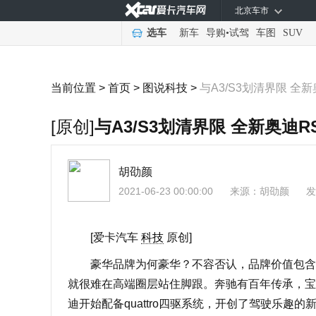
北京车市
选车
新车
导购
•
试驾
车图
SUV
当前位置 >
首页
>
图说科技
>
与A3/S3划清界限 全
[原创]
与A3/S3划清界限 全新奥迪R
胡劭颜
2021-06-23 00:00:00
来源：
胡劭颜
发
[爱卡汽车
科技
原创]
豪华品牌为何豪华？不容否认，品牌价值包含了
就很难在高端圈层站住脚跟。奔驰有百年传承，宝
迪开始配备quattro四驱系统，开创了驾驶乐趣的