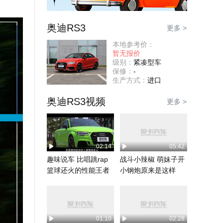
奥迪RS3
更多 >
本地参考价：
暂无报价
级别：
紧凑型车
保修：
-
生产方式：
进口
奥迪RS3视频
更多 >
02:14
05:42
趣味说车 比唱跳rap
战斗小辣椒 萌妹子开
篮球还火的性能王者
小钢炮原来是这样
奥迪RS3
01:10
02:28