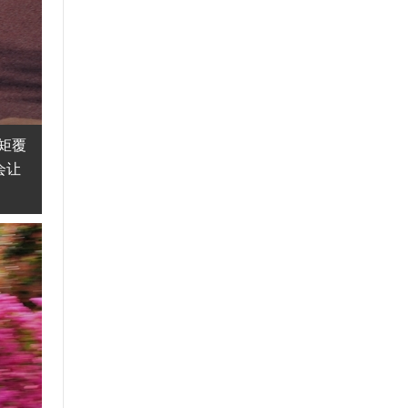
矩覆
会让