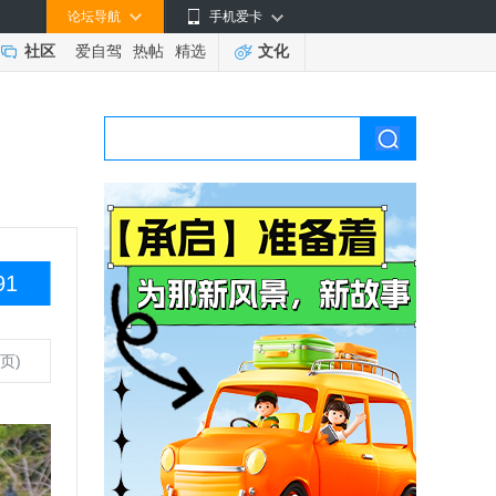
论坛导航
手机爱卡
社区
爱自驾
热帖
精选
文化
91
页)