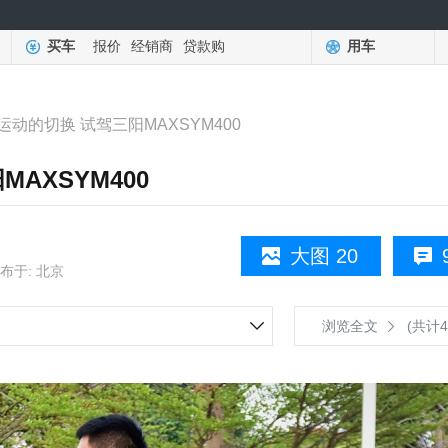
买车
报价
经销商
贷款购
用车
动的切换 试驾三阳MAXSYM400
AXSYM400
大图 20
布于: 北京
浏览全文
(共计4