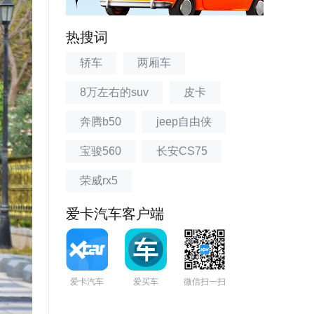
热搜词
轿车
两厢车
8万左右的suv
皮卡
奔腾b50
jeep自由侠
宝骏560
长安CS75
荣威rx5
爱卡汽车客户端
爱卡汽车
爱买车
微信扫一扫