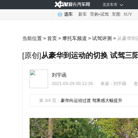
北京车市
选车
新车
导购
•
试驾
车图
SUV
当前位置 >
首页
>
摩托车频道
>
试驾评测
>
从豪华到运
[原创]
从豪华到运动的切换 试驾三阳M
刘宇函
2021-03-29 00:12:35
来源：
刘宇函
发
第 3/4 页：
豪华向运动过渡 驾乘感大幅提升