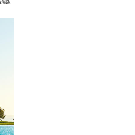
插混版
。