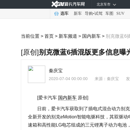
北京车市
选车
新车
导购
•
试驾
车图
SUV
当前位置 >
首页
>
新车频道
>
国内新车
>
别克微蓝6
[原创]
别克微蓝6插混版更多信息曝
秦庆宝
2020-07-04 00:00:00
来源：
秦庆宝
发
[爱卡汽车
国内新车
原创]
日前，爱卡汽车获取到了插电式混合动力别克微
全新开发的别克eMotion智能电驱科技，其双驱动
速箱和高性能LG电芯组成的三元锂离子动力电池，强