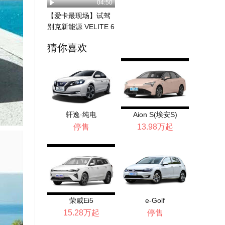
04:50
【爱卡最现场】试驾
别克新能源 VELITE 6
猜你喜欢
轩逸·纯电
Aion S(埃安S)
停售
13.98万起
荣威Ei5
e-Golf
15.28万起
停售