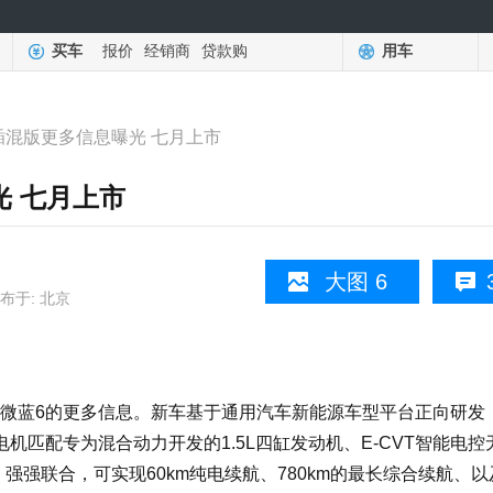
买车
报价
经销商
贷款购
用车
插混版更多信息曝光 七月上市
光 七月上市
大图 6
布于: 北京
蓝6的更多信息。新车基于通用汽车新能源车型平台正向研发
电机匹配专为混合动力开发的1.5L四缸发动机、E-CVT智能电控
强联合，可实现60km纯电续航、780km的最长综合续航、以及