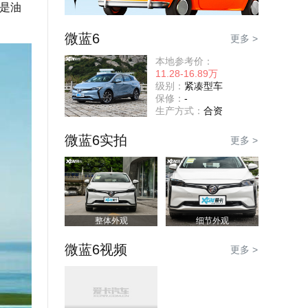
还是油
微蓝6
更多 >
本地参考价：
11.28-16.89万
级别：
紧凑型车
保修：
-
生产方式：
合资
微蓝6实拍
更多 >
整体外观
细节外观
微蓝6视频
更多 >