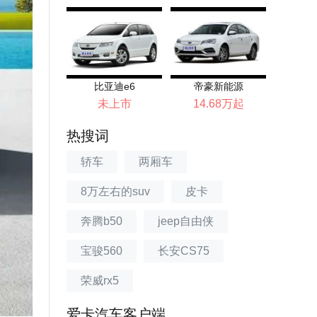
比亚迪e6
帝豪新能源
未上市
14.68万起
热搜词
轿车
两厢车
8万左右的suv
皮卡
奔腾b50
jeep自由侠
宝骏560
长安CS75
荣威rx5
爱卡汽车客户端