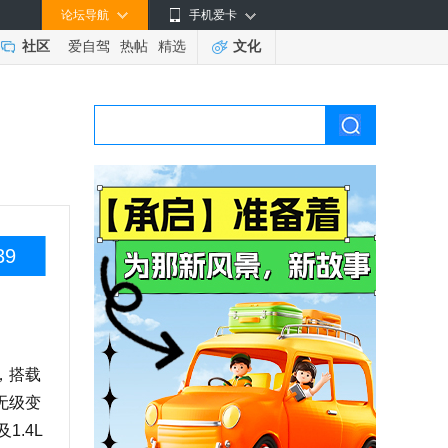
论坛导航
手机爱卡
社区
爱自驾
热帖
精选
文化
39
，搭载
无级变
1.4L