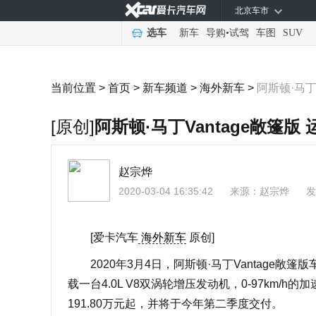
北京车市
选车
新车
导购
•
试驾
车图
SUV
当前位置 >
首页
>
新车频道
>
海外新车
>
阿斯顿·马丁
[原创]
阿斯顿·马丁Vantage敞篷版
赵宗烨
2020-03-04 16:35:42
来源：
赵宗烨
发
[爱卡汽车
海外新车
原创]
2020年3月4日，阿斯顿·马丁Vantage
载一台4.0L V8双涡轮增压发动机，0-97km/h
191.80万元起，并将于今年第二季度交付。