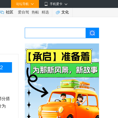
论坛导航
手机爱卡
社区
爱自驾
热帖
精选
文化
2
部分搭
价为