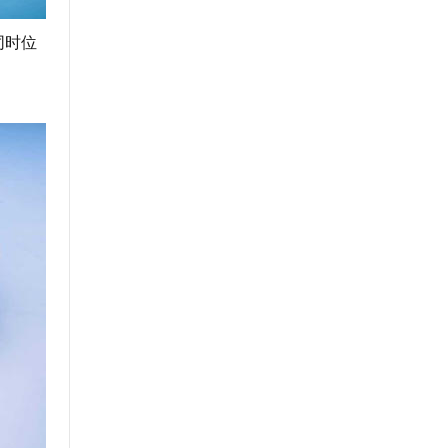
同时位
，