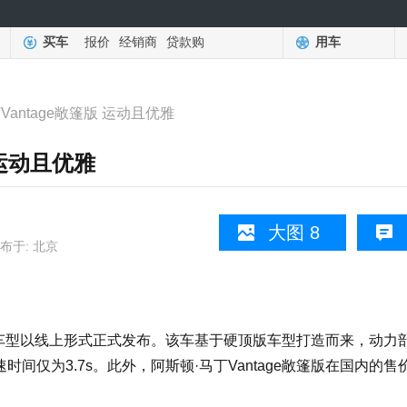
买车
报价
经销商
贷款购
用车
Vantage敞篷版 运动且优雅
 运动且优雅
大图 8
布于: 北京
敞篷版车型以线上形式正式发布。该车基于硬顶版车型打造而来，动力
的加速时间仅为3.7s。此外，阿斯顿·马丁Vantage敞篷版在国内的售