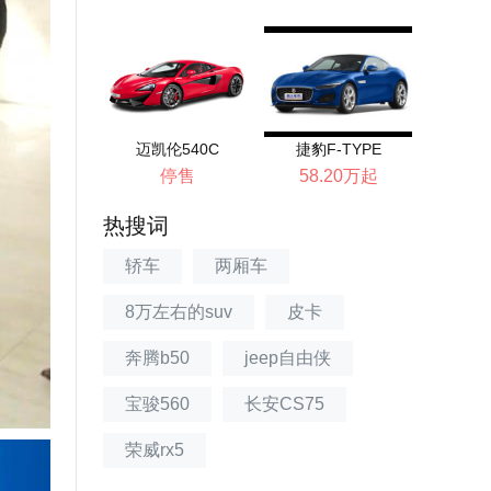
迈凯伦540C
捷豹F-TYPE
停售
58.20万起
热搜词
轿车
两厢车
8万左右的suv
皮卡
奔腾b50
jeep自由侠
宝骏560
长安CS75
荣威rx5