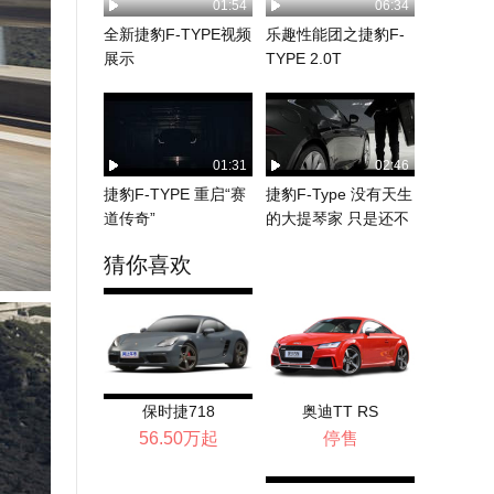
01:54
06:34
全新捷豹F-TYPE视频
乐趣性能团之捷豹F-
展示
TYPE 2.0T
01:31
02:46
捷豹F-TYPE 重启“赛
捷豹F-Type 没有天生
道传奇”
的大提琴家 只是还不
够努力
猜你喜欢
保时捷718
奥迪TT RS
56.50万起
停售