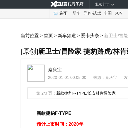
北京车市
选车
新车
导购
•
试驾
车图
SUV
当前位置 >
首页
>
新车频道
>
爱卡头条
>
新卫士/冒
[原创]
新卫士/冒险家 捷豹路虎/林
秦庆宝
2020-01-01 00:05:00
来源：
秦庆宝
发
第 2/3 页：
新款捷豹F-TYPE/长安林肯冒险家
新款捷豹F-TYPE
预计上市时间：2020年