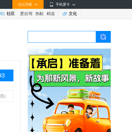
论坛导航
手机爱卡
社区
爱自驾
热帖
精选
文化
93
页)