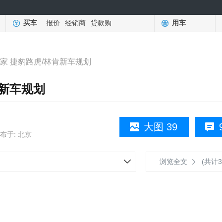
买车
报价
经销商
贷款购
用车
险家 捷豹路虎/林肯新车规划
肯新车规划
大图 39
布于: 北京
浏览全文
(共计3