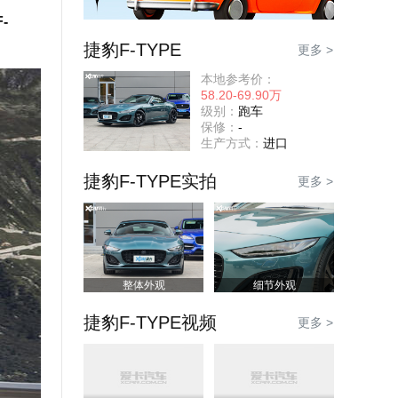
-
捷豹F-TYPE
更多 >
本地参考价：
58.20-69.90万
级别：
跑车
保修：
-
生产方式：
进口
捷豹F-TYPE实拍
更多 >
整体外观
细节外观
捷豹F-TYPE视频
更多 >