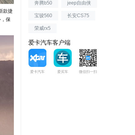
奔腾b50
jeep自由侠
新款捷
宝骏560
长安CS75
外，保
荣威rx5
爱卡汽车客户端
爱卡汽车
爱买车
微信扫一扫