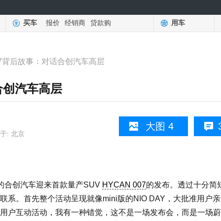
买车
报价
经销商
贷款购
用车
007背后故事：对话合创汽车高层
话合创汽车高层
大图 4
于: 北京
造的合创汽车迎来首款量产SUV
HYCAN 007
的发布。透过十分简
。首先整个活动呈现就像mini版的NIO DAY，大批准用户
用户互动活动，我有一种错觉，这不是一场发布会，而是一场蔚