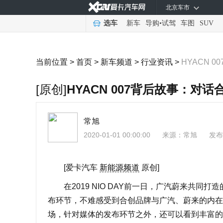
北京车市
选车
新车
导购
•
试驾
车图
SUV
当前位置 >
首页
>
新车频道
>
行业资讯
>
HYACN 
[原创]
HYACN 007背后故事：对
常旭
2020-01-01 00:00:00
来源：
常旭
发布
[爱卡汽车
新能源频道
原创]
在2019 NIO DAY前一日，广汽蔚来共同打
布环节，不难感受到合创品牌与广汽、蔚来的内在联系
场，针对媒体的发布环节之外，还可以看到丰富的