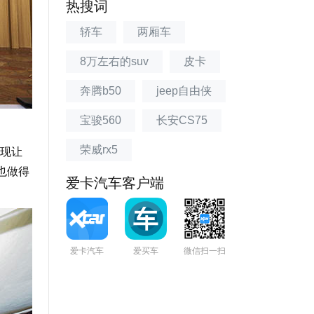
热搜词
轿车
两厢车
8万左右的suv
皮卡
奔腾b50
jeep自由侠
宝骏560
长安CS75
荣威rx5
现让
也做得
爱卡汽车客户端
爱卡汽车
爱买车
微信扫一扫