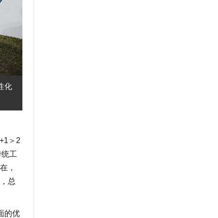
性化
1＞2
传统工
在，
，总
面的优