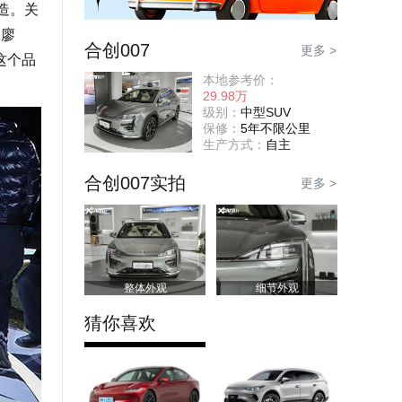
造。关
 廖
合创007
更多 >
这个品
本地参考价：
29.98万
级别：
中型SUV
保修：
5年不限公里
生产方式：
自主
合创007实拍
更多 >
整体外观
细节外观
猜你喜欢