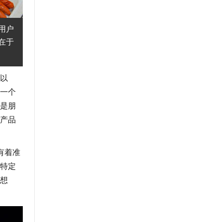
用户
在于
以
一个
是朋
产品
有着准
特定
想