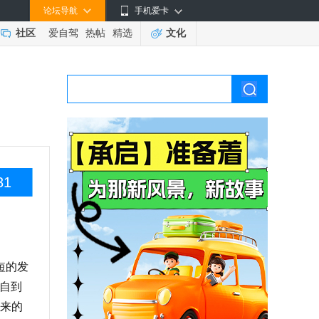
论坛导航
手机爱卡
社区
爱自驾
热帖
精选
文化
31
短的发
亲自到
来的