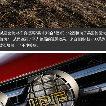
减震套装,将车身提高2英寸(约合5厘米)；轮圈换装了美国轮圈
T值为7，从而达到了平齐轮眉的视觉效果。来自百路驰的KO系列
被石块留下了不少咬痕。