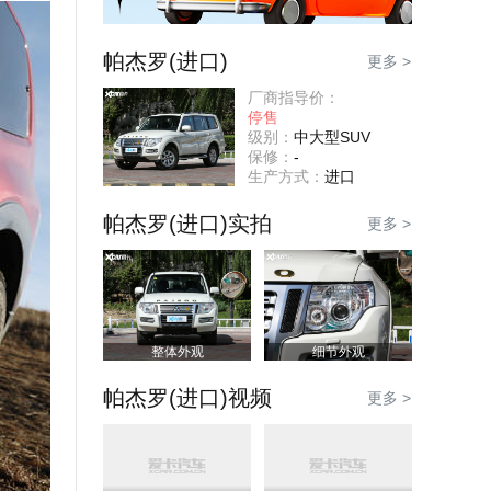
帕杰罗(进口)
更多 >
厂商指导价：
停售
级别：
中大型SUV
保修：
-
生产方式：
进口
帕杰罗(进口)实拍
更多 >
整体外观
细节外观
帕杰罗(进口)视频
更多 >