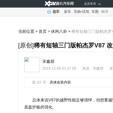
北京车市
选车
新车
导购
•
试驾
车图
SUV
当前位置 >
首页
>
休闲八卦
>
稀有短轴三门版帕杰罗V
[原创]
稀有短轴三门版帕杰罗V87 
宋鑫燚
2019-12-06 01:47:59
来源：
宋鑫燚
发
第 2/2 页：
具体改装内容
总体来说V87的越野性能足够强悍，但想要越
底盘护板的强化。