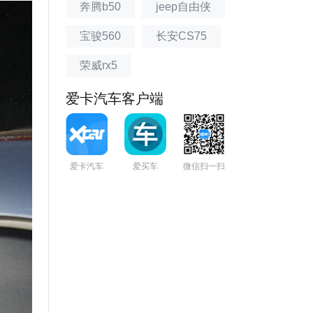
奔腾b50
jeep自由侠
宝骏560
长安CS75
荣威rx5
爱卡汽车客户端
爱卡汽车
爱买车
微信扫一扫