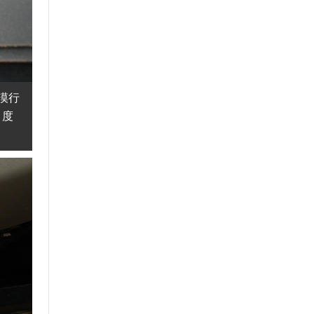
漠行
 度