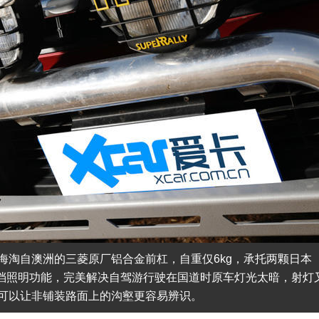
海淘自澳洲的三菱原厂铝合金前杠，自重仅6kg，承托两颗日本
光两档照明功能，完美解决自驾游行驶在国道时原车灯光太暗，射灯
可以让非铺装路面上的沟壑更容易辨识。