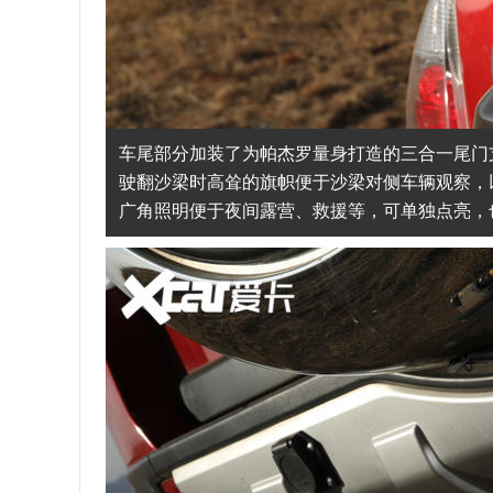
车尾部分加装了为帕杰罗量身打造的三合一尾门
驶翻沙梁时高耸的旗帜便于沙梁对侧车辆观察，以免
广角照明便于夜间露营、救援等，可单独点亮，