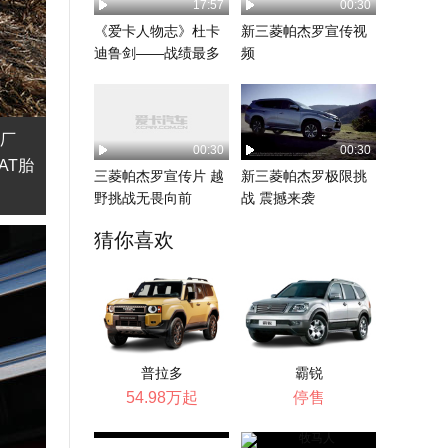
17:57
00:30
《爱卡人物志》杜卡
新三菱帕杰罗宣传视
迪鲁剑——战绩最多
频
的高管
大厂
00:30
00:30
AT胎
三菱帕杰罗宣传片 越
新三菱帕杰罗极限挑
野挑战无畏向前
战 震撼来袭
猜你喜欢
普拉多
霸锐
54.98万起
停售