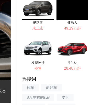
撼路者
牧马人
未上市
49.19万起
发现神行
汉兰达
停售
28.48万起
热搜词
轿车
两厢车
又会
8万左右的suv
皮卡