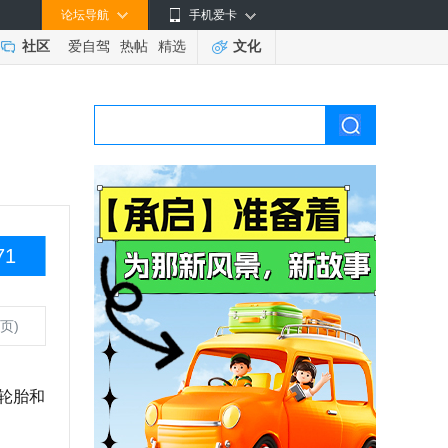
论坛导航
手机爱卡
社区
爱自驾
热帖
精选
文化
71
页)
轮胎和