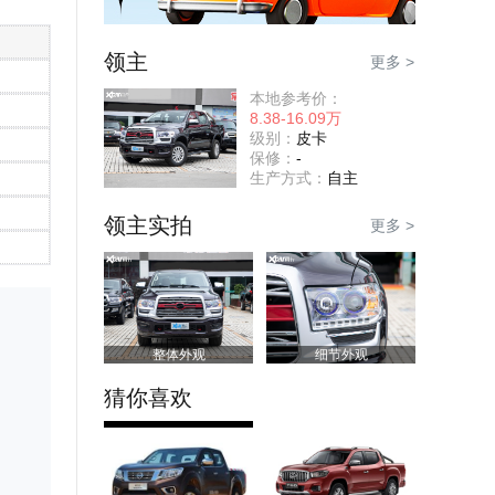
领主
更多 >
本地参考价：
8.38-16.09万
级别：
皮卡
保修：
-
生产方式：
自主
领主实拍
更多 >
整体外观
细节外观
猜你喜欢