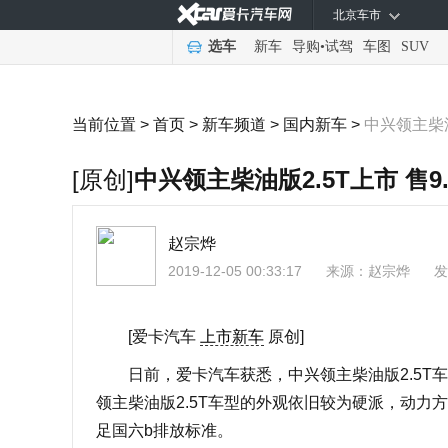
北京车市
选车
新车
导购
•
试驾
车图
SUV
当前位置 >
首页
>
新车频道
>
国内新车
>
中兴领主柴油
[原创]
中兴领主柴油版2.5T上市 售9
赵宗烨
2019-12-05 00:33:17
来源：
赵宗烨
发
[爱卡汽车
上市新车
原创]
日前，爱卡汽车获悉，中兴领主柴油版2.5T车
领主柴油版2.5T车型的外观依旧较为硬派，动力
足国六b排放标准。