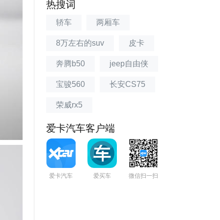
热搜词
轿车
两厢车
8万左右的suv
皮卡
奔腾b50
jeep自由侠
宝骏560
长安CS75
荣威rx5
爱卡汽车客户端
爱卡汽车
爱买车
微信扫一扫