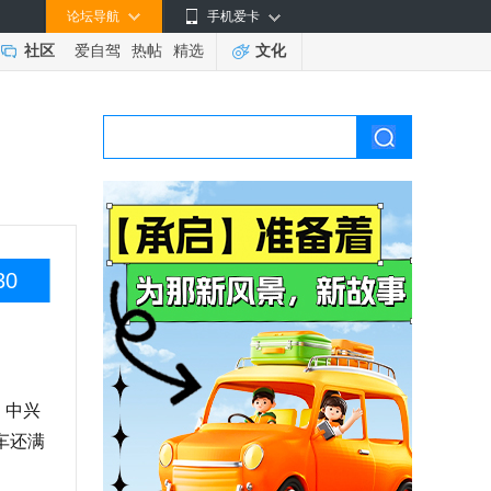
论坛导航
手机爱卡
社区
爱自驾
热帖
精选
文化
30
。
中兴
车还满