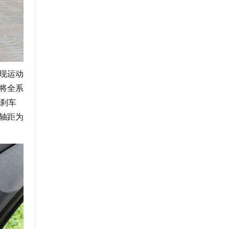
实现运动
V将全系
位刹车
，轴距为