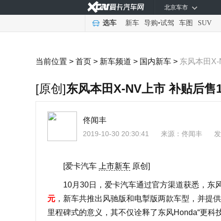
北京车市
选车
新车
导购
•
试驾
车图
SUV
当前位置 >
首页
>
新车频道
>
国内新车
>
东风本田X-
[原创]
东风本田X-NV上市 补贴后售1
佟闻丰
2019-10-30 20:30:41
来源：
佟闻丰
发
[爱卡汽车
上市新车
原创]
10月30日，爱卡汽车通过官方渠道获悉，东风H
元
，新车共推出风驰版和电掣版两款车型，并提供5
里程碑式的意义，其不仅诠释了东风Honda“更科