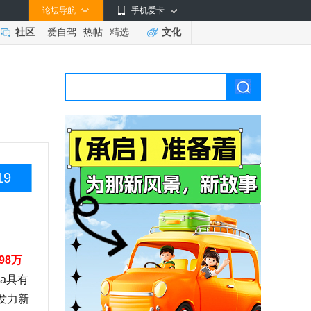
论坛导航
手机爱卡
社区
爱自驾
热帖
精选
文化
19
.98万
a具有
发力新