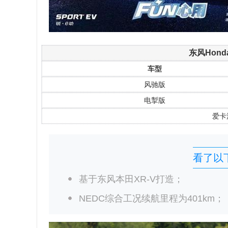
东风Hon
车型
风驰版
电掣版
爱卡
看了以
基于东风本田XR-V打造；
NEDC综合工况续航里程为401km；