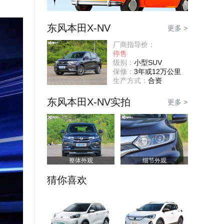
东风本田X-NV
更多 >
厂商指导价：
停售
级别：
小型SUV
保修：
3年或12万公里
生产方式：
合资
东风本田X-NV实拍
更多 >
整体外观
细节外观
猜你喜欢