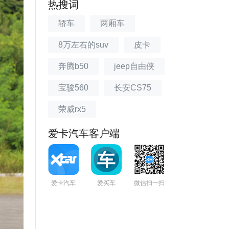
热搜词
轿车
两厢车
8万左右的suv
皮卡
奔腾b50
jeep自由侠
宝骏560
长安CS75
荣威rx5
爱卡汽车客户端
爱卡汽车
爱买车
微信扫一扫