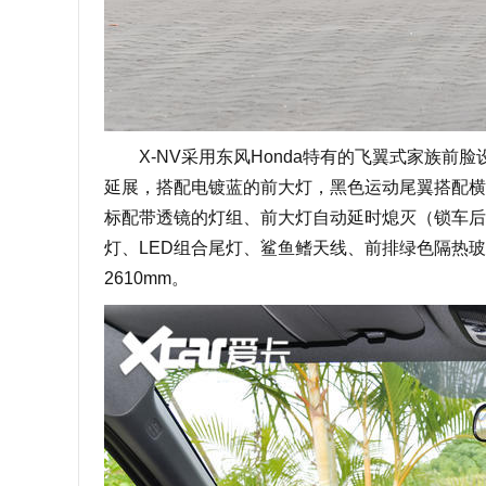
X-NV采用东风Honda特有的飞翼式家族前脸
延展，搭配电镀蓝的前大灯，黑色运动尾翼搭配横向
标配带透镜的灯组、前大灯自动延时熄灭（锁车后
灯、LED组合尾灯、鲨鱼鳍天线、前排绿色隔热玻璃、
2610mm。