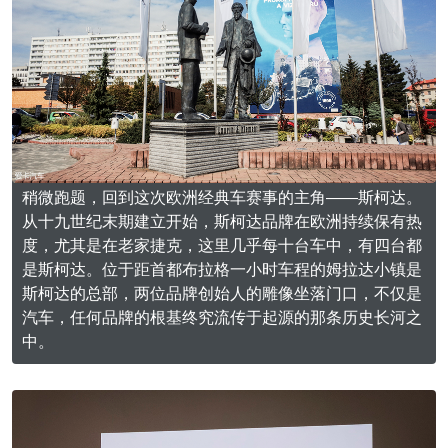
稍微跑题，回到这次欧洲经典车赛事的主角——斯柯达。
从十九世纪末期建立开始，斯柯达品牌在欧洲持续保有热
度，尤其是在老家捷克，这里几乎每十台车中，有四台都
是斯柯达。位于距首都布拉格一小时车程的姆拉达小镇是
斯柯达的总部，两位品牌创始人的雕像坐落门口，不仅是
汽车，任何品牌的根基终究流传于起源的那条历史长河之
中。