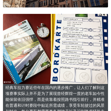
经典车拉力赛近些年在国内的逐步推广，让人们了解到这
项赛事实际上并不是为了展现曾经辉煌一度的老车如今性
能保留依旧强悍，而是依靠着按照路书指引前行，并精准
在普通和计时赛段中贴近所需成绩，享受车轮驶过的风景