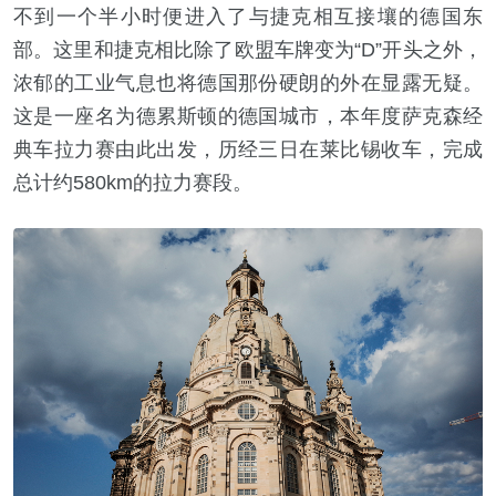
不到一个半小时便进入了与捷克相互接壤的德国东
部。这里和捷克相比除了欧盟车牌变为“D”开头之外，
浓郁的工业气息也将德国那份硬朗的外在显露无疑。
这是一座名为德累斯顿的德国城市，本年度萨克森经
典车拉力赛由此出发，历经三日在莱比锡收车，完成
总计约580km的拉力赛段。