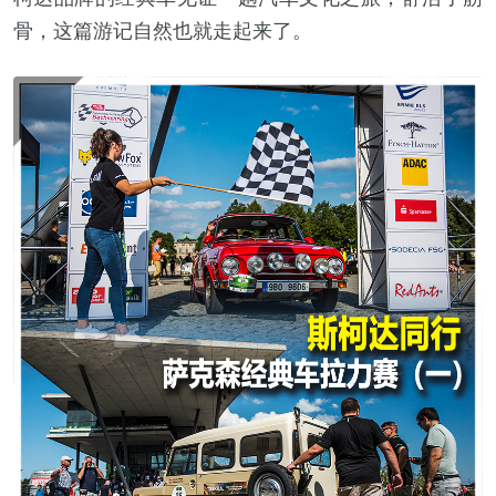
骨，这篇游记自然也就走起来了。