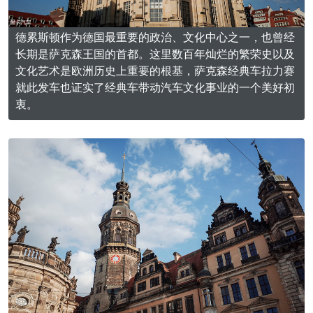
德累斯顿作为德国最重要的政治、文化中心之一，也曾经
长期是萨克森王国的首都。这里数百年灿烂的繁荣史以及
文化艺术是欧洲历史上重要的根基，萨克森经典车拉力赛
就此发车也证实了经典车带动汽车文化事业的一个美好初
衷。