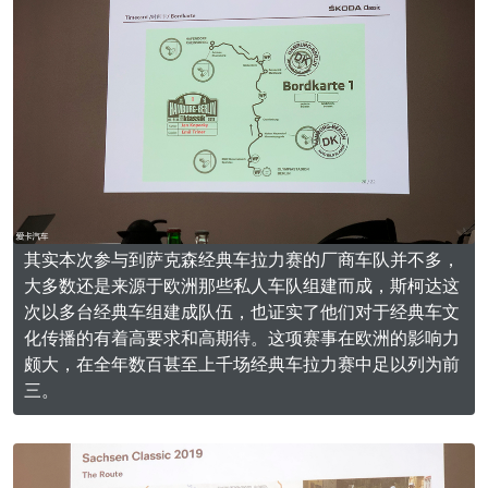
其实本次参与到萨克森经典车拉力赛的厂商车队并不多，
大多数还是来源于欧洲那些私人车队组建而成，斯柯达这
次以多台经典车组建成队伍，也证实了他们对于经典车文
化传播的有着高要求和高期待。这项赛事在欧洲的影响力
颇大，在全年数百甚至上千场经典车拉力赛中足以列为前
三。