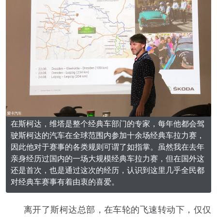
在斯柯达，维塔是整个经典车部门的专家，每年他都会驾
驶斯柯达的汽车在全球范围内参加十余场经典车拉力赛，
因此他对于赛事的各类规则可谓了如指掌。虽然我在去年
亲身经历过国内的一场大规模经典车拉力赛，但在国外这
还是首次，也是通过这次的经历，认识到这里几乎全民都
对经典车赛事有着由衷的喜爱。
离开了斯柯达总部，在车轮的飞速转动下，仅仅