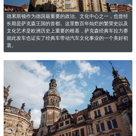
德累斯顿作为德国最重要的政治、文化中心之一，也曾经
长期是萨克森王国的首都。这里数百年灿烂的繁荣史以及
文化艺术是欧洲历史上重要的根基，萨克森经典车拉力赛
就此发车也证实了经典车带动汽车文化事业的一个美好初
衷。