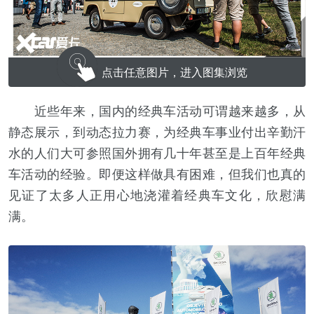
点击任意图片，进入图集浏览
近些年来，国内的经典车活动可谓越来越多，从
静态展示，到动态拉力赛，为经典车事业付出辛勤汗
水的人们大可参照国外拥有几十年甚至是上百年经典
车活动的经验。即便这样做具有困难，但我们也真的
见证了太多人正用心地浇灌着经典车文化，欣慰满
满。