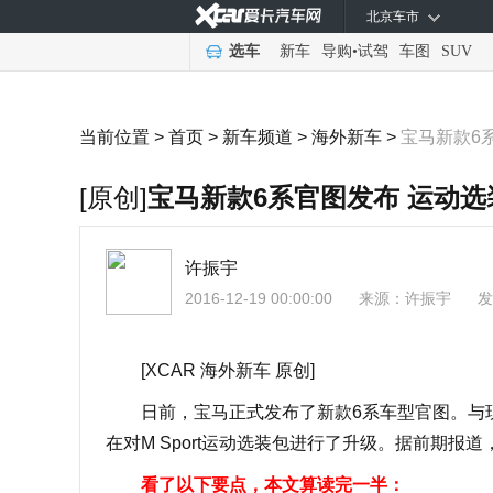
北京车市
选车
新车
导购
•
试驾
车图
SUV
当前位置 >
首页
>
新车频道
>
海外新车
>
宝马新款6
[原创]
宝马新款6系官图发布 运动
许振宇
2016-12-19 00:00:00
来源：
许振宇
发
[XCAR 海外新车 原创]
日前，宝马正式发布了新款6系车型官图。与现
在对M Sport运动选装包进行了升级。据前期报
看了以下要点，本文算读完一半：