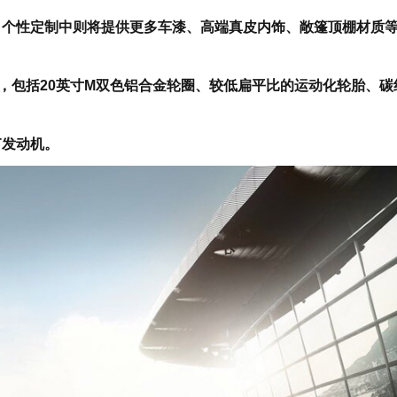
，个性定制中则将提供更多车漆、高端真皮内饰、敞篷顶棚材质
级，包括20英寸M双色铝合金轮圈、较低扁平比的运动化轮胎、碳
T发动机。