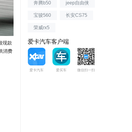
奔腾b50
jeep自由侠
宝骏560
长安CS75
荣威rx5
爱卡汽车客户端
较现款
供消费
爱卡汽车
爱买车
微信扫一扫