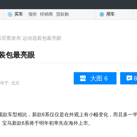
买车
报价
经销商
贷款购
用车
系官图发布 运动选装包最亮眼
选装包最亮眼
大图 6
8
布于: 北京
款车型相比，新款6系仅仅是在外观上有小幅变化，而且多一
道，宝马新款6系将于明年初率先在海外上市。