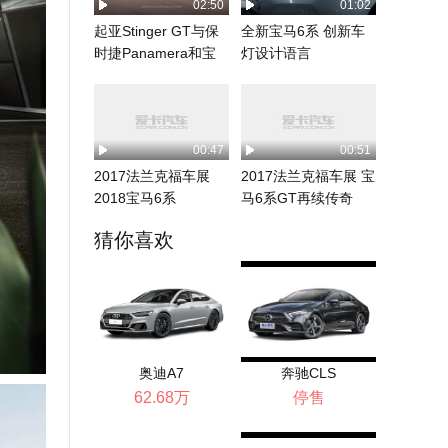
02:50
01:02
起亚Stinger GT与保
全新宝马6系 创新车
时捷Panamera和宝
灯设计语言
马6...
00:47
00:51
2017法兰克福车展
2017法兰克福车展 宝
2018宝马6系
马6系GT再续传奇
猜你喜欢
奥迪A7
奔驰CLS
62.68万
停售