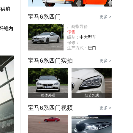
等供消
宝马6系四门
更多 >
厂商指导价：
纤维内
停售
级别：
中大型车
保修：
-
生产方式：
进口
宝马6系四门实拍
更多 >
整体外观
细节外观
宝马6系四门视频
更多 >