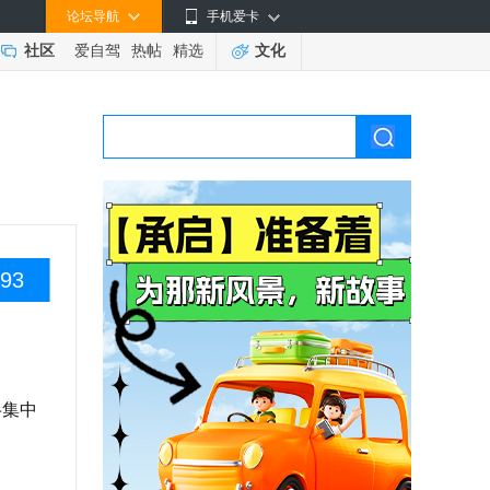
论坛导航
手机爱卡
社区
爱自驾
热帖
精选
文化
93
半集中