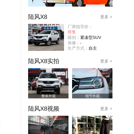
陆风X8
更多 >
厂商指导价：
停售
级别：
紧凑型SUV
保修：
-
生产方式：
自主
陆风X8实拍
更多 >
整体外观
细节外观
陆风X8视频
更多 >