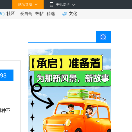
论坛导航
手机爱卡
社区
爱自驾
热帖
精选
文化
93
两种不