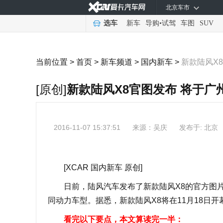
北京车市
选车
新车
导购
•
试驾
车图
SUV
当前位置 >
首页
>
新车频道
>
国内新车
>
新款陆风X
[原创]
新款陆风X8官图发布 将于广
2016-11-07 15:37:51
来源：
吴庆
发布于: 北京
[XCAR 国内新车 原创]
日前，陆风汽车发布了新款陆风X8的官方图片，
同动力车型。据悉，新款陆风X8将在11月18日
看完以下要点，本文算读完一半：