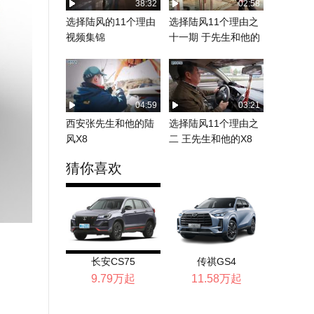
38:32
02:58
选择陆风的11个理由
选择陆风11个理由之
视频集锦
十一期 于先生和他的
陆风X8
04:59
03:21
西安张先生和他的陆
选择陆风11个理由之
风X8
二 王先生和他的X8
猜你喜欢
长安CS75
传祺GS4
9.79万起
11.58万起