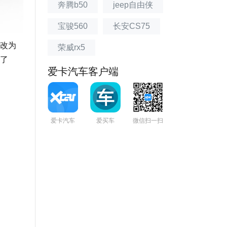
奔腾b50
jeep自由侠
宝骏560
长安CS75
改为
荣威rx5
了
爱卡汽车客户端
爱卡汽车
爱买车
微信扫一扫