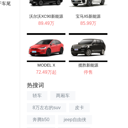
于车尾
沃尔沃XC90新能源
宝马X5新能源
89.49万
85.99万
MODEL X
揽胜新能源
72.49万起
停售
热搜词
轿车
两厢车
8万左右的suv
皮卡
奔腾b50
jeep自由侠