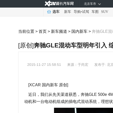
北京车市
选车
新车
导购
•
试驾
车图
SUV
当前位置 >
首页
>
新车频道
>
国内新车
>
奔驰GLE混
[原创]
奔驰GLE混动车型明年引入 
2015-11-27 15:58:51
来源：
于尚宏
发布于: 北
[XCAR 国内新车 原创]
近日，我们从先关渠道获悉，奔驰GLE 500e 4
动机和一台电动机组成的插电式混动系统，理想状