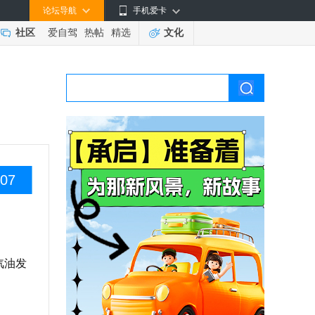
论坛导航
手机爱卡
社区
爱自驾
热帖
精选
文化
07
汽油发