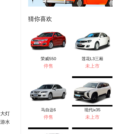
猜你喜欢
荣威550
莲花L3三厢
停售
未上市
马自达6
现代ix35
前大灯
停售
未上市
上游水