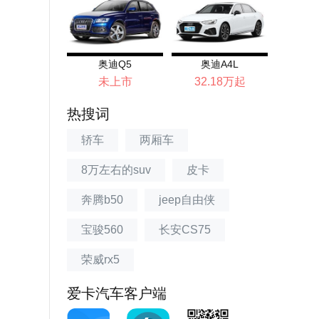
奥迪Q5
奥迪A4L
未上市
32.18万起
热搜词
轿车
两厢车
8万左右的suv
皮卡
奔腾b50
jeep自由侠
宝骏560
长安CS75
荣威rx5
爱卡汽车客户端