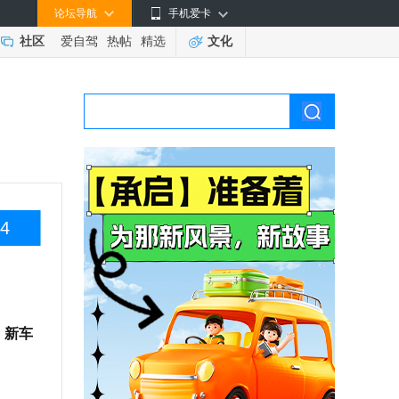
论坛导航
手机爱卡
社区
爱自驾
热帖
精选
文化
4
，
新车