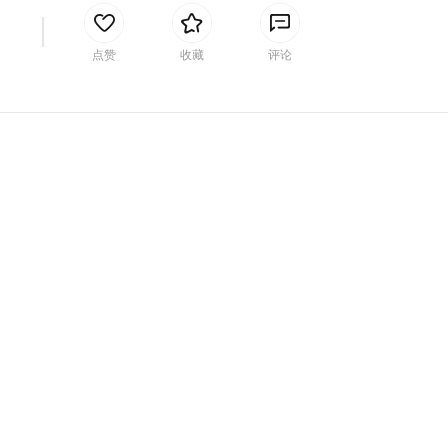
间
点赞
收藏
评论