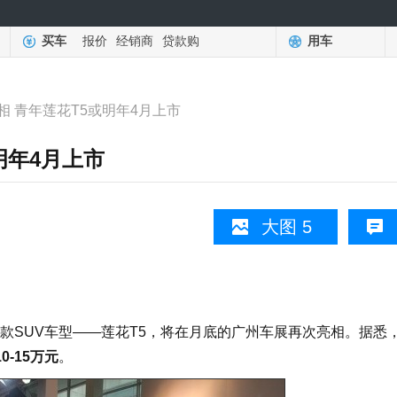
买车
报价
经销商
贷款购
用车
相 青年莲花T5或明年4月上市
明年4月上市
大图 5
SUV车型——莲花T5，将在月底的广州车展再次亮相。据悉
-15万元
。