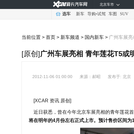
北京车市
选车
新车
导购
•
试驾
车图
SUV
当前位置 >
首页
>
新车频道
>
国内新车
>
广州车展亮
[原创]
广州车展亮相 青年莲花T5或
2012-11-06 01:00:00
来源：
郝昭
发布于: 北京
[XCAR 资讯 原创]
近日获悉，曾在今年北京车展亮相的青年莲花首款
将在明年的4月份左右正式上市。预计售价区间为10