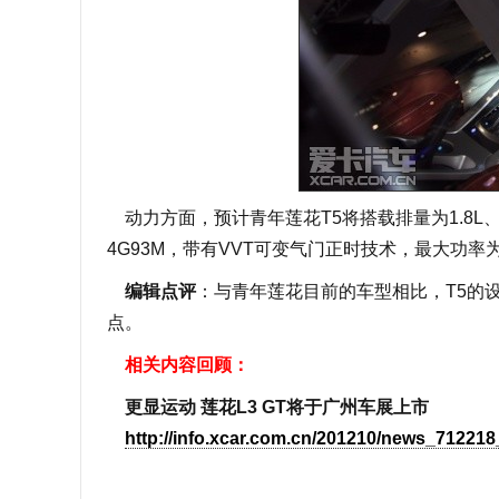
动力方面，预计青年莲花T5将搭载排量为1.8L、
4G93M，带有VVT可变气门正时技术，最大功率为
编辑点评
：与青年莲花目前的车型相比，T5的
点。
相关内容回顾：
更显运动 莲花L3 GT将于广州车展上市
http://info.xcar.com.cn/201210/news_712218