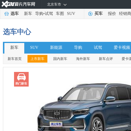
北京车市
选车
新车
导购
•
试驾
车图
SUV
买车
报价
经销
选车中心
新车
SUV
新能源
导购
试驾
爱卡视频
新车首页
上市新车
国内新车
海外新车
新车点评
爱卡