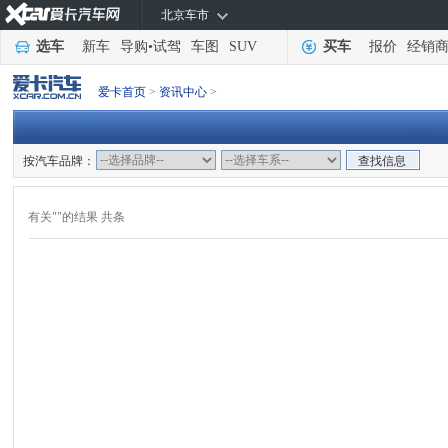
北京车市
选车
新车
导购
•
试驾
车图
SUV
买车
报价
经销
爱卡首页
>
资讯中心
>
按汽车品牌：
查找信息
有关""的结果 共条