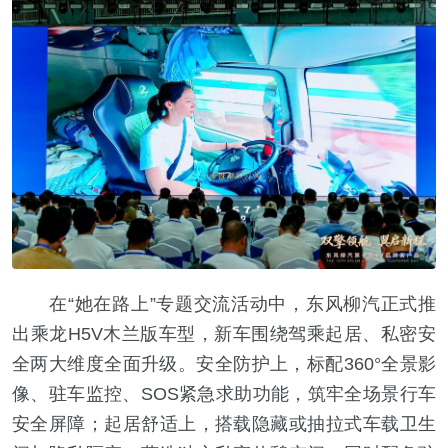
在“她在路上”专题交流活动中，东风柳汽正式推
出乘龙H5V木兰版车型，新车围绕驾乘起居、私密安
全两大维度全面升级。安全防护上，标配360°全景影
像、驻车监控、SOS紧急求助功能，筑牢全场景行车
安全屏障；起居舒适上，搭载隐藏或抽拉式车载卫生