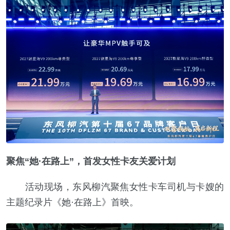
聚焦“她·在路上”，首发女性卡友关爱计划
活动现场，东风柳汽聚焦女性卡车司机与卡嫂的
主题纪录片《她·在路上》首映。