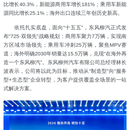
比增长40.3%，新能源商用车增长181%；乘用车新能
源同比增长25.1%；海外出口连续三年创历史新高。
依托扎实底盘，面向“十五五”，东风柳汽正式发
布“725·双领先”战略规划：商用车聚力7万辆，实现南
方区域市场领先；乘用车冲刺25万辆，聚焦MPV赛
道；海外明确2030年销量达15.5万辆，兑现“在海外再
造一个东风柳汽”。东风柳州汽车有限公司总经理林长
波表示，公司将以此为目标，推动从“制造型”向“服务
型+生态型”企业转型，为客户提供覆盖全场景的一站
式解决方案。