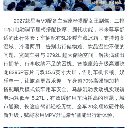
2027款星海V9配备主驾座椅搭配女王副驾、二排
12向电动调节座椅搭配按摩、腿托功能，带来尊享舒
适的出行体验；车辆配有5L冷暖车载冰箱，支持超宽
温域、冷暖两用，告别出行储物难、饮品温控不便的
问题。宽阔车身与 2792L 超大储物空间，解决满载出
行拥挤、行李收纳不足的困扰。智能座舱升级高通骁
龙8295P芯片与双15.6英寸大屏，告别车机卡顿、娱
乐单一，让旅途更富乐趣。车身超70%高强钢加持，
搭配哨兵模式筑牢用车安全。马赫混动发动机实现馈
电油耗低至 5.27L，有效缓解用车油耗高的难题，城
市通勤、长途自驾都轻松无忧。全车20余项软硬件焕
新升级，赋能家用MPV舒适豪华智能出行新体验。