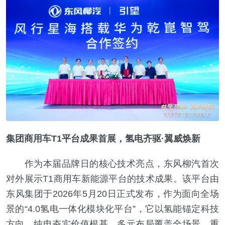
集团商用车T1平台成果首展，氢电齐驱·翼威焕新
作为本届品牌日的核心技术亮点，东风柳汽首次
对外展示T1商用车新能源平台的技术成果。该平台由
东风集团于2026年5月20日正式发布，作为面向全场
景的“4.0氢电一体化模块化平台”，它以氢能锚定科技
方向、纯电夯实价值根基、多元布局覆盖全场景，重