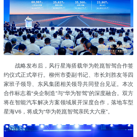
战略发布后，风行星海搭载华为乾崑智驾合作签
约仪式正式举行。柳州市委副书记、市长刘胜友等四
家班子领导、东风集团相关领导共同登台见证。本次
合作标志着“央企制造”与“华为智驾”的深度融合。双方
将在智能汽车解决方案领域展开深度合作，落地车型
星海V6，将成为“华为乾崑智驾亲民大六座”。