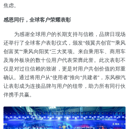
焦虑。
感恩同行，全球客户荣耀表彰
为感谢全球用户的长期支持与信赖，品牌日现场
还举行了全球客户表彰仪式，颁发“领翼共创官”“乘风
创富奖”“乘风向阳奖”三大奖项。来自乘用车、商用车
及海外板块的数十位用户代表荣膺此誉。此次表彰不
仅是对过往信赖的致谢，更是对用户共创价值的郑重
确认。通过将用户从“使用者”推向“共建者”，东风柳汽
让表彰成为连接品牌与用户的纽带，助力所有同行伙
伴携手共赢。