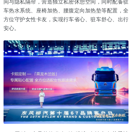
间与隐私隔帘，营造独立私密休憩空间，同时配备驻
车热水系统、座椅加热、腰腹定向加热垫等配置，全
方位守护女性卡友，实现行车省心、驻车舒心、出行
安心。