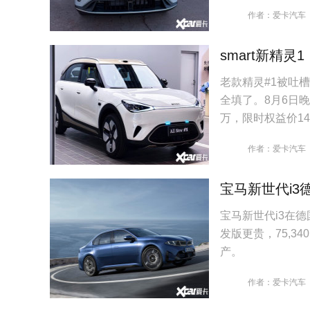
作者：爱卡汽车
smart新精灵
老款精灵#1被吐
全填了。8月6日晚杭州
万，限时权益价14.9
作者：爱卡汽车
宝马新世代i3
宝马新世代i3在德
发版更贵，75,3
产。
作者：爱卡汽车