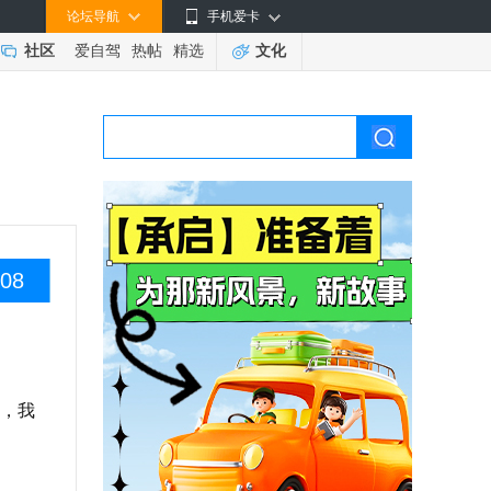
论坛导航
手机爱卡
社区
爱自驾
热帖
精选
文化
08
，我