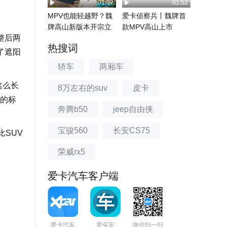
01:37
01:52
MPV也能轻越野？魏
爱卡侦察兵丨魏牌首
牌高山新版本开宗立
款MPV高山上市
整后两
派
33.58-40.5...
热搜词
了遮阳
轿车
两厢车
这么长
8万左右的suv
皮卡
的标
奔腾b50
jeep自由侠
宝骏560
长安CS75
比SUV
荣威rx5
爱卡汽车客户端
爱卡汽车
爱买车
微信扫一扫