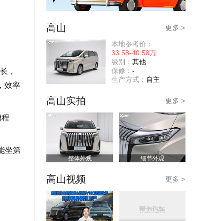
高山
更多 >
本地参考价：
33.58-40.58万
级别：
其他
保修：
-
长，
生产方式：
自主
，效率
高山实拍
更多 >
增程
能坐第
整体外观
细节外观
高山视频
更多 >