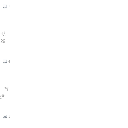
1
个坑
29
4
万。首
始投
1