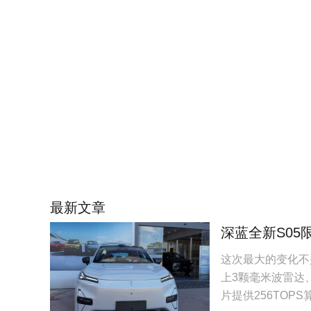
最新文章
深蓝全新S05
这次最大的变化不
上3颗毫米波雷达、
片提供256TOP