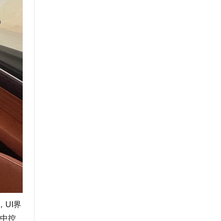
UI界
中控