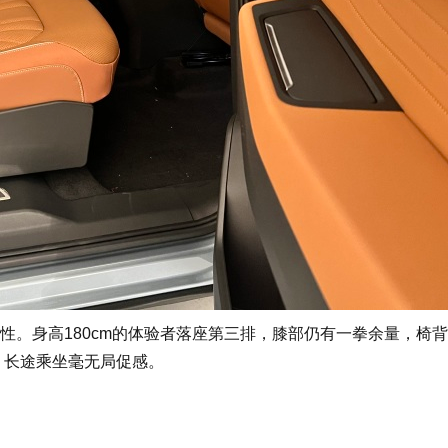
身高180cm的体验者落座第三排，膝部仍有一拳余量，椅背
口，长途乘坐毫无局促感。