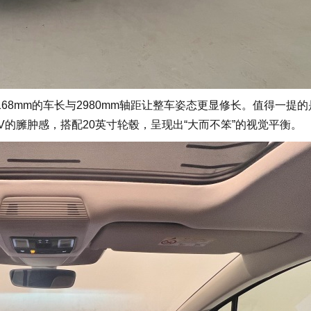
8mm的车长与2980mm轴距让整车姿态更显修长。值得一提的
V的臃肿感，搭配20英寸轮毂，呈现出“大而不笨”的视觉平衡。