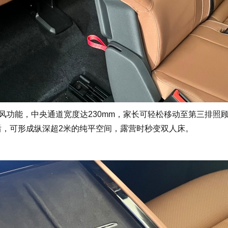
功能，中央通道宽度达230mm，家长可轻松移动至第三排照
后，可形成纵深超2米的纯平空间，露营时秒变双人床。