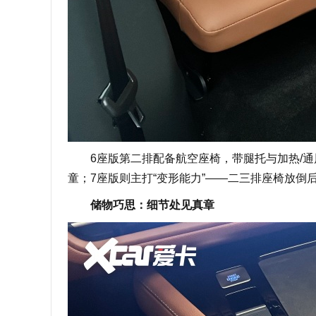
6座版第二排配备航空座椅，带腿托与加热/通风
童；7座版则主打“变形能力”——二三排座椅放倒
储物巧思：细节处见真章