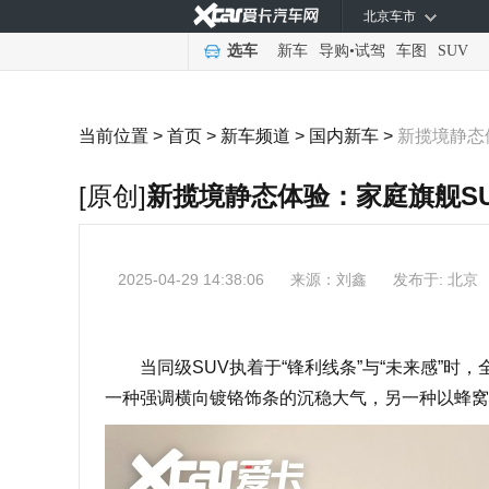
北京车市
选车
新车
导购
•
试驾
车图
SUV
当前位置 >
首页
>
新车频道
>
国内新车
>
新揽境静态
[原创]
新揽境静态体验：家庭旗舰SU
2025-04-29 14:38:06
来源：
刘鑫
发布于: 北京
当同级SUV执着于“锋利线条”与“未来感”时
一种强调横向镀铬饰条的沉稳大气，另一种以蜂窝状