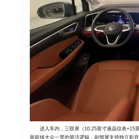
进入车内，三联屏（10.25英寸液晶仪表+15英
面延续大众一贯的简洁逻辑，副驾屏支持独立影音