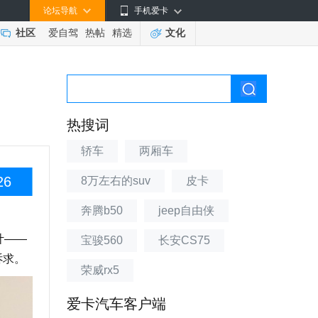
论坛导航
手机爱卡
社区
爱自驾
热帖
精选
文化
热搜词
轿车
两厢车
26
8万左右的suv
皮卡
奔腾b50
jeep自由侠
计——
宝骏560
长安CS75
诉求。
荣威rx5
爱卡汽车客户端