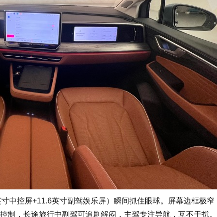
寸中控屏+11.6英寸副驾娱乐屏）瞬间抓住眼球。屏幕边框极窄，
控制，长途旅行中副驾可追剧解闷，主驾专注导航，互不干扰。