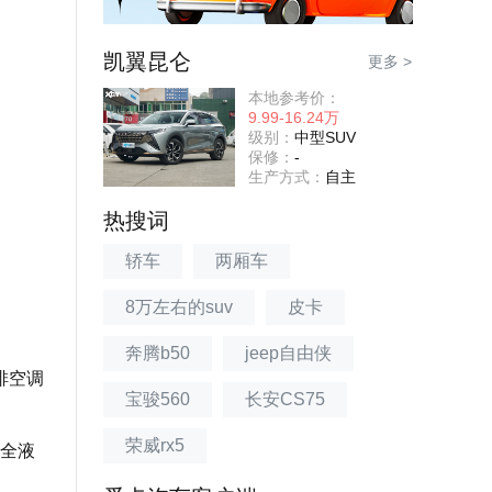
凯翼昆仑
更多 >
本地参考价：
9.99-16.24万
级别：
中型SUV
保修：
-
生产方式：
自主
热搜词
轿车
两厢车
8万左右的suv
皮卡
奔腾b50
jeep自由侠
排空调
宝骏560
长安CS75
荣威rx5
寸全液