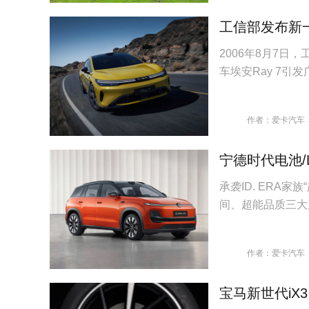
工信部发布新一
2006年8月7
车埃安Ray 7引
作者：爱卡汽车
宁德时代电池/L
承袭ID. ERA家
间、超能品质三大
作者：爱卡汽车
宝马新世代iX3