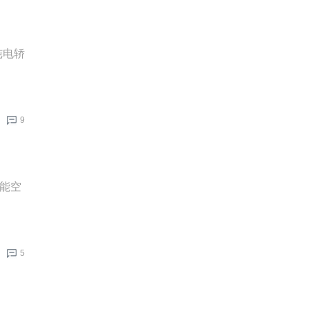
纯电轿
9
超能空
5