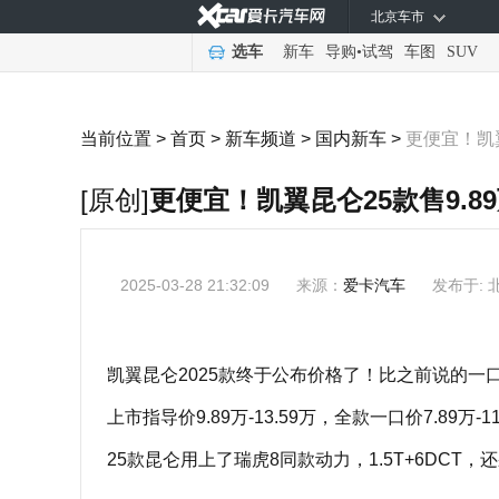
北京车市
选车
新车
导购
•
试驾
车图
SUV
当前位置 >
首页
>
新车频道
>
国内新车
>
更便宜！凯翼
[原创]
更便宜！凯翼昆仑25款售9.89
2025-03-28 21:32:09
来源：
爱卡汽车
发布于: 
凯翼昆仑2025款终于公布价格了！比之前说的一
上市指导价9.89万-13.59万，全款一口价7.89万-1
25款昆仑用上了瑞虎8同款动力，1.5T+6DCT