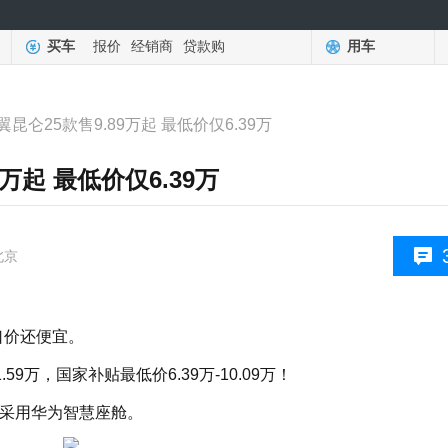
买车
报价
经销商
贷款购
用车
昆仑25款售9.89万起 最低价仅6.39万
万起 最低价仅6.39万
北京
口价还便宜。
1.59万，国家补贴最低价6.39万-10.09万！
，还采用华为智慧座舱。