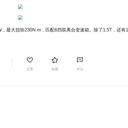
W，最大扭矩230N·m，匹配6挡双离合变速箱。除了1.5T，还有1
间
点赞
收藏
评论