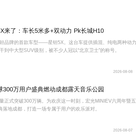
X来了：车长5米多+双动力 Pk长城H10
钽品牌的首款车型——星钽5X。这台车提供插混、纯电两种动
干到中大型SUV级别，被不少人冠以“北京卫士”的称号。
2026-08-08
球300万用户盛典燃动成都露天音乐公园
量正式突破300万辆。为欢庆这一时刻，宏光MINIEV六周年暨
盛典落地成都，打造一场专属于用户的欢乐派对。
2026-08-07