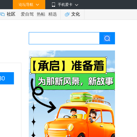
论坛导航
手机爱卡
社区
爱自驾
热帖
精选
文化
30