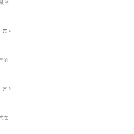
超能空
4
投产的
6
式在