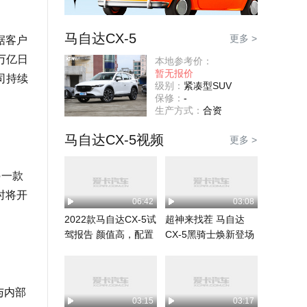
马自达CX-5
更多 >
据客户
万亿日
本地参考价：
暂无报价
公司持续
级别：
紧凑型SUV
保修：
-
生产方式：
合资
马自达CX-5视频
更多 >
另一款
时将开
06:42
03:08
2022款马自达CX-5试
超神来找茬 马自达
驾报告 颜值高，配置
CX-5黑骑士焕新登场
全，好开不...
与内部
03:15
03:17