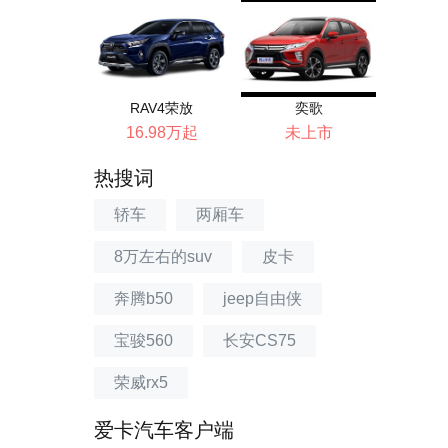
RAV4荣放
奕歌
16.98万起
未上市
热搜词
轿车
两厢车
8万左右的suv
皮卡
奔腾b50
jeep自由侠
宝骏560
长安CS75
荣威rx5
爱卡汽车客户端