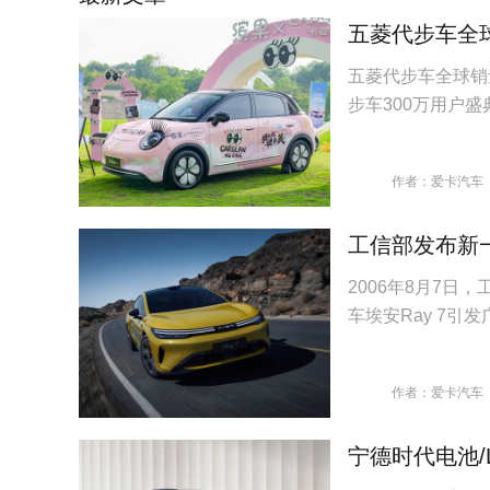
五菱代步车全
五菱代步车全球销
步车300万用户
作者：爱卡汽车
工信部发布新一
2006年8月7
车埃安Ray 7引
作者：爱卡汽车
宁德时代电池/L