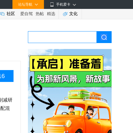
论坛导航
手机爱卡
社区
爱自驾
热帖
精选
文化
16
削减研
适配混