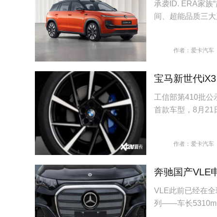
承袭ID. ERA家
间、超能品质三大
作者：爱卡汽车
宝马新世代iX3
工信部第410批公示
首款车型，8月2
作者：爱卡汽车
奔驰国产VLE
VLE此前已经在
列——车长5310