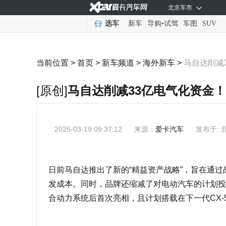
北京车市
选车
新车
导购
•
试驾
车图
SUV
当前位置 >
首页
>
新车频道
>
海外新车
>
马自达削减
[原创]
马自达削减33亿电气化资金
2025-03-19 09:37:12
来源：
爱卡汽车
发布于: 
日前马自达推出了新的“精益资产战略”，旨在通
发成本。同时，品牌还缩减了对电动汽车的计划投资，
合动力系统后首次亮相，且计划搭载在下一代CX-