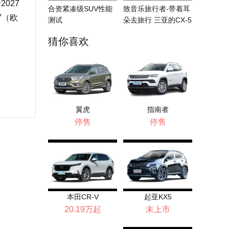
027
合资紧凑级SUV性能
致音乐旅行者-带着耳
7（欧
测试
朵去旅行 三亚的CX-5
之旅
猜你喜欢
翼虎
指南者
停售
停售
本田CR-V
起亚KX5
20.19万起
未上市