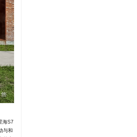
海S7
动与和