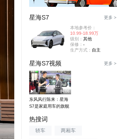
星海S7
更多 >
本地参考价：
10.99-18.99万
级别：
其他
保修：
-
生产方式：
自主
星海S7视频
更多 >
04:06
东风风行陈来：星海
S7是家庭用车的旗舰
之选
热搜词
轿车
两厢车