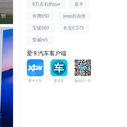
8万左右的suv
皮卡
奔腾b50
jeep自由侠
宝骏560
长安CS75
荣威rx5
爱卡汽车客户端
爱卡汽车
爱买车
微信扫一扫