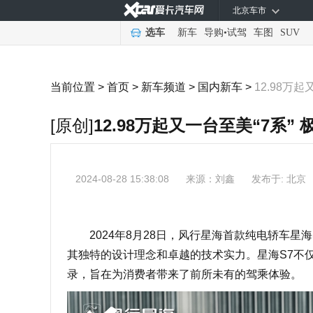
北京车市
选车
新车
导购
•
试驾
车图
SUV
当前位置 >
首页
>
新车频道
>
国内新车
>
12.98万
[原创]
12.98万起又一台至美“7系”
2024-08-28 15:38:08
来源：
刘鑫
发布于: 北京
2024年8月28日，风行星海首款纯电轿车星
其独特的设计理念和卓越的技术实力。星海S7不
录，旨在为消费者带来了前所未有的驾乘体验。