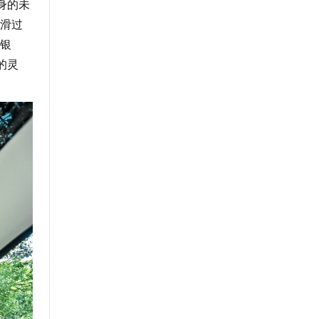
身的未
滑过
银
的灵