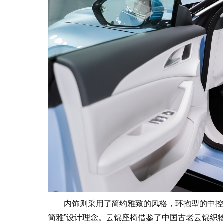
内饰则采用了简约雅致的风格，环抱型的中控台、
简雅”设计理念。云锦座椅借鉴了中国古老云锦织