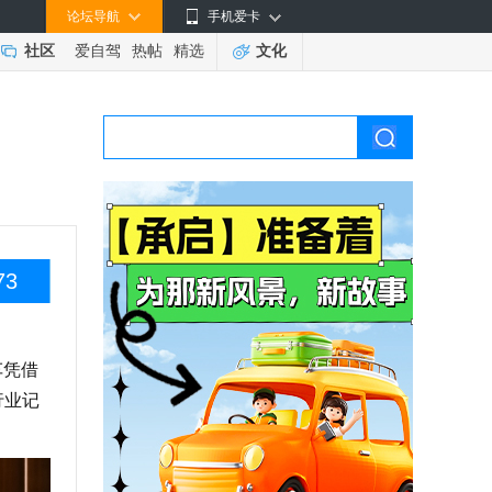
论坛导航
手机爱卡
社区
爱自驾
热帖
精选
文化
73
车凭借
行业记