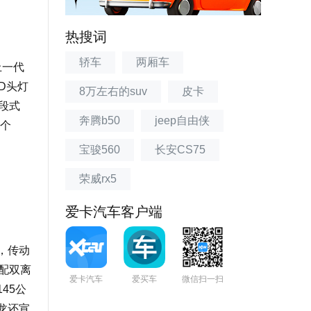
热搜词
轿车
两厢车
上一代
D头灯
8万左右的suv
皮卡
段式
奔腾b50
jeep自由侠
一个
宝骏560
长安CS75
荣威rx5
爱卡汽车客户端
W，传动
匹配双离
爱卡汽车
爱买车
微信扫一扫
45公
铁龙还宣