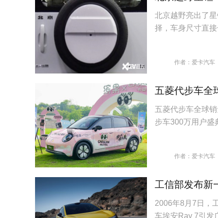
北京越野亮出了星
择，车身尺寸直接
作者：爱卡汽车
五菱代步车全
五菱代步车全球销
步车300万用户
作者：爱卡汽车
工信部发布新一
2006年8月7
车埃安Ray 7引