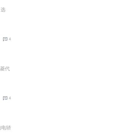
力选
4
五菱代
4
纯电轿