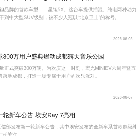
钽品牌的首款车型——星钽5X。这台车提供插混、纯电两种动
干到中大型SUV级别，被不少人冠以“北京卫士”的称号。
2026-08-08
球300万用户盛典燃动成都露天音乐公园
量正式突破300万辆。为欢庆这一时刻，宏光MINIEV六周年暨
盛典落地成都，打造一场专属于用户的欢乐派对。
2026-08-07
轮新车公告 埃安Ray 7亮相
日，工信部发布新一轮新车公告，其中埃安发布的全新车系首款超级
发广泛关注。