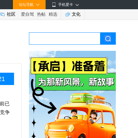
论坛导航
手机爱卡
社区
爱自驾
热帖
精选
文化
21
目前已
竞争