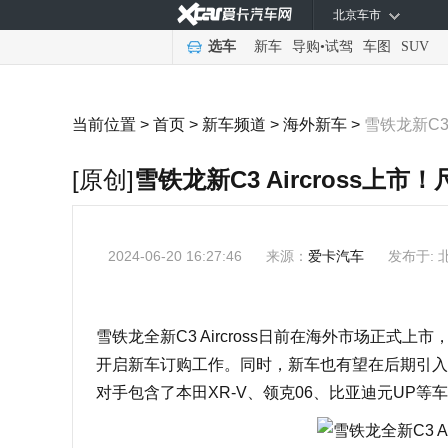
北京车市
选车
新车
导购
•
试驾
车图
SUV
当前位置 >
首页
>
新车频道
>
海外新车
>
雪铁龙新C3
[原创]
雪铁龙新C3 Aircross上
2024-06-20 16:27:46
来源：
爱卡汽车
发布于: 
雪铁龙全新C3 Aircross日前在海外市场正式上市，
开启新车订购工作。同时，新车也有望在后期引入
对手包含了本田XR-V、领克06、比亚迪元UP等