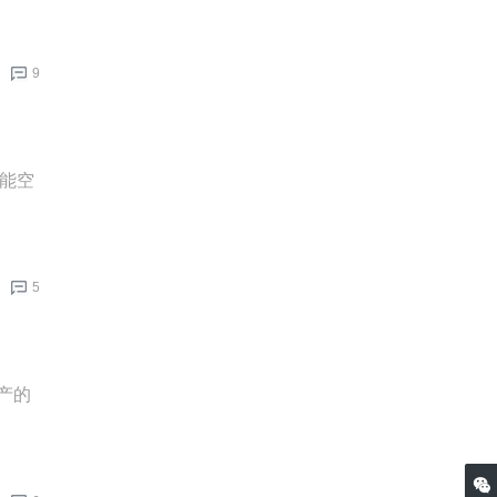
9
超能空
5
投产的