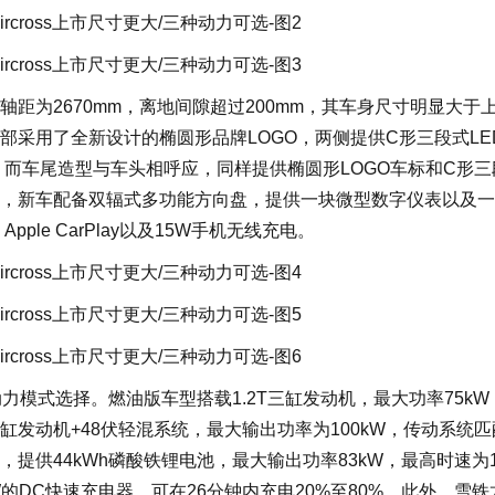
0mm，轴距为2670mm，离地间隙超过200mm，其车身尺寸明显大于
采用了全新设计的椭圆形品牌LOGO，两侧提供C形三段式LE
。而车尾造型与车头相呼应，同样提供椭圆形LOGO车标和C形三
分，新车配备双辐式多功能方向盘，提供一块微型数字仪表以及
、Apple CarPlay以及15W手机无线充电。
三种动力模式选择。燃油版车型搭载1.2T三缸发动机，最大功率75k
缸发动机+48伏轻混系统，最大输出功率为100kW，传动系统
提供44kWh磷酸铁锂电池，最大输出功率83kW，最高时速为1
W的DC快速充电器，可在26分钟内充电20%至80%。此外，雪