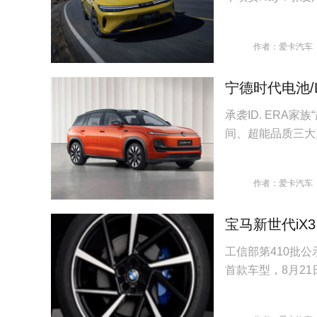
作者：爱卡汽车
宁德时代电池/L
承袭ID. ERA家
间、超能品质三大
作者：爱卡汽车
宝马新世代iX3
工信部第410批公示
首款车型，8月2