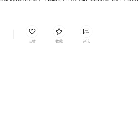
间
点赞
收藏
评论