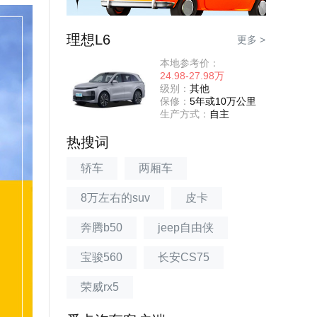
理想L6
更多 >
本地参考价：
24.98-27.98万
级别：
其他
保修：
5年或10万公里
生产方式：
自主
热搜词
轿车
两厢车
8万左右的suv
皮卡
奔腾b50
jeep自由侠
宝骏560
长安CS75
荣威rx5