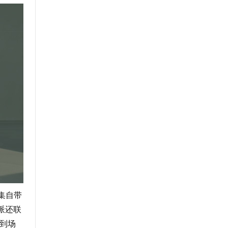
集自带
派还联
让到场