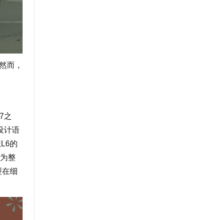
然而，
7之
设计语
L6的
为整
型在细