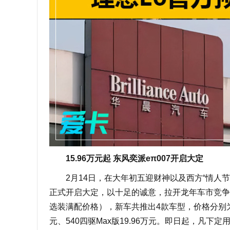
15.96万元起 东风奕派eπ007开启大定
2月14日，在大年初五迎财神以及西方“情人节”
正式开启大定，以十足的诚意，拉开龙年车市竞争帷幕。东
选装满配价格），新车共推出4款车型，价格分别为200Pr
元、540四驱Max版19.96万元。即日起，凡下