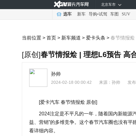
北京车市
选车
新车
导购
•
试驾
车图
SUV
当前位置 >
首页
>
新车频道
>
爱卡头条
>
春节情报烩 
[原创]
春节情报烩 | 理想L6预告 
孙帅
2024-02-18 00:00:42
来源：
孙帅
发布
[爱卡汽车 春节情报烩 原创]
2024注定是不平凡的一年，随着国内新能源汽
益、营销”的多维竞争。这个春节汽车圈也没有平
看详细内容。