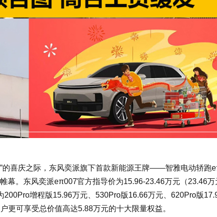
的喜庆之际，东风奕派旗下首款新能源王牌——智雅电动轿跑eπ
风奕派eπ007官方指导价为15.96-23.46万元（23.46
o增程版15.96万元、530Pro版16.66万元、620Pro版17.
定用户更可享受总价值高达5.88万元的十大限量权益。