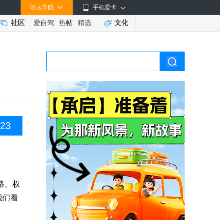
论坛导航
手机爱卡
社区
爱自驾
热帖
精选
文化
23
格、权
我们看