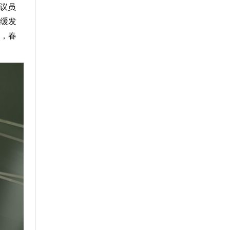
议员
缓发
，春