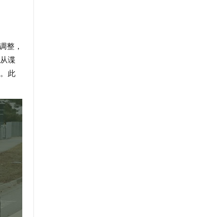
调整，
从谍
。此