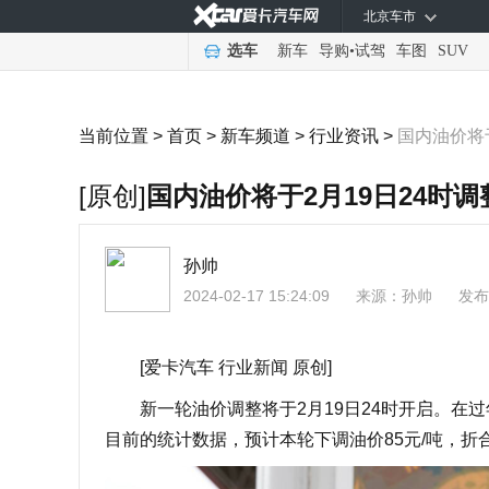
北京车市
选车
新车
导购
•
试驾
车图
SUV
当前位置 >
首页
>
新车频道
>
行业资讯
>
国内油价将于
[原创]
国内油价将于2月19日24时调
孙帅
2024-02-17 15:24:09
来源：
孙帅
发布
[爱卡汽车 行业新闻 原创]
新一轮油价调整将于2月19日24时开启。在过
目前的统计数据，预计本轮下调油价85元/吨，折合每升