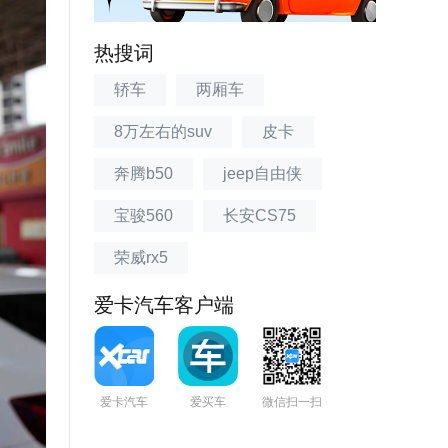
热搜词
轿车
两厢车
8万左右的suv
皮卡
奔腾b50
jeep自由侠
宝骏560
长安CS75
荣威rx5
爱卡汽车客户端
爱卡汽车
爱买车
微信扫一扫