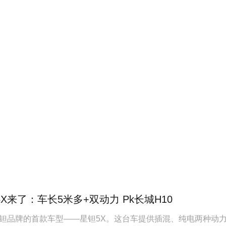
X来了：车长5米多+双动力 Pk长城H10
钽品牌的首款车型——星钽5X。这台车提供插混、纯电两种动