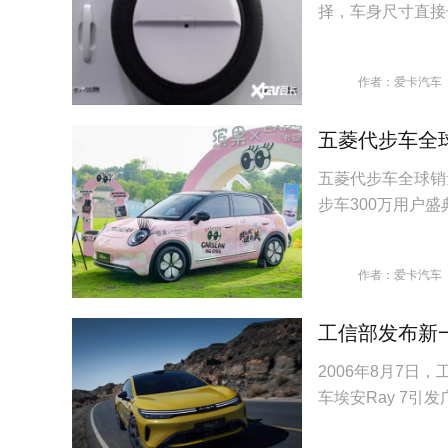
择，车身尺寸直接
作者：爱卡汽车
五菱代步车全
五菱代步车全球销
步车300万用户
作者：爱卡汽车
工信部发布新一
2006年8月7
车埃安Ray 7引