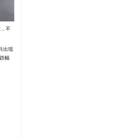
吨，不
共出现
价跌幅