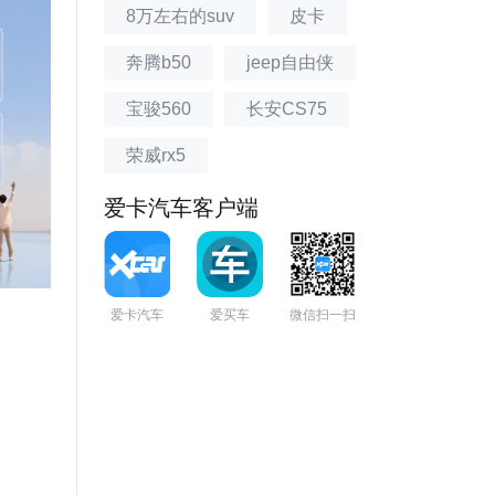
8万左右的suv
皮卡
奔腾b50
jeep自由侠
宝骏560
长安CS75
荣威rx5
爱卡汽车客户端
爱卡汽车
爱买车
微信扫一扫