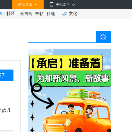
论坛导航
手机爱卡
社区
爱自驾
热帖
精选
文化
57
4款几