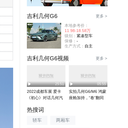
吉利几何G6
更多 >
本地参考价：
11.98-18.58万
级别：
紧凑型车
保修：
-
生产方式：
自主
吉利几何G6视频
更多 >
25:51
05:55
2022成都车展 爱卡
实拍几何G6/M6 鸿蒙
《初心》对话几何汽
座舱加持，“卷”翻同
车
级？
热搜词
轿车
两厢车