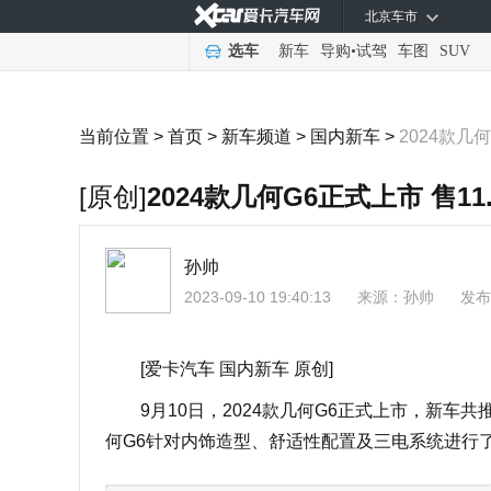
北京车市
选车
新车
导购
•
试驾
车图
SUV
当前位置 >
首页
>
新车频道
>
国内新车
>
2024款几
[原创]
2024款几何G6正式上市 售11
孙帅
2023-09-10 19:40:13
来源：
孙帅
发布
[爱卡汽车 国内新车 原创]
9月10日，2024款几何G6正式上市，新车共推出4
何G6针对内饰造型、舒适性配置及三电系统进行了