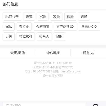
热门信息
玛莎拉蒂
锋范
冠道
凌派
迈腾
速腾
探岳
普拉多
金杯海狮
雷克萨斯UX
马自达CX4
天籁
荣威RX3
牧马人
MINI
去电脑版
网站地图
提意见
爱卡汽车©2026 xcar.com.cn
互联网违法和不良信息举报方式
电话：021-56776072 邮箱：auto@xcar.com
爱卡资质许可证
发表评论