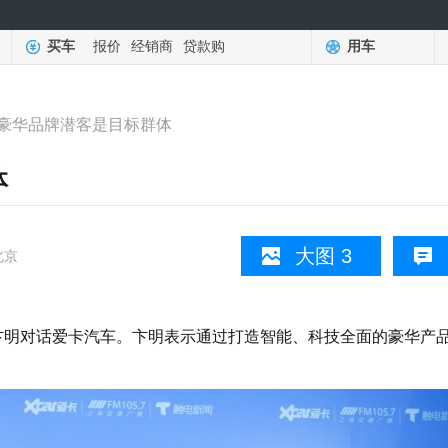
买车
报价
经销商
贷款购
用车
豪华品牌潜客是目标群体
体
大图 3
北京
卞明对话爱卡汽车。卞明表示通过打造智能、科技全面的豪华产