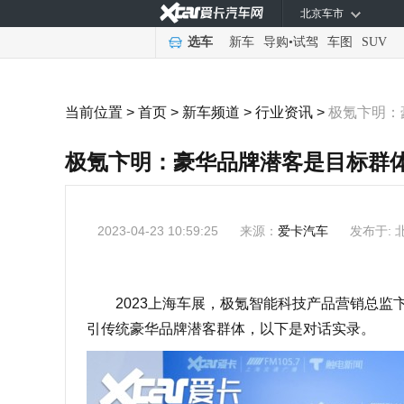
北京车市
选车
新车
导购
•
试驾
车图
SUV
当前位置 >
首页
>
新车频道
>
行业资讯
>
极氪卞明：
极氪卞明：豪华品牌潜客是目标群
2023-04-23 10:59:25
来源：
爱卡汽车
发布于: 
2023上海车展，极氪智能科技产品营销总监
引传统豪华品牌潜客群体，以下是对话实录。