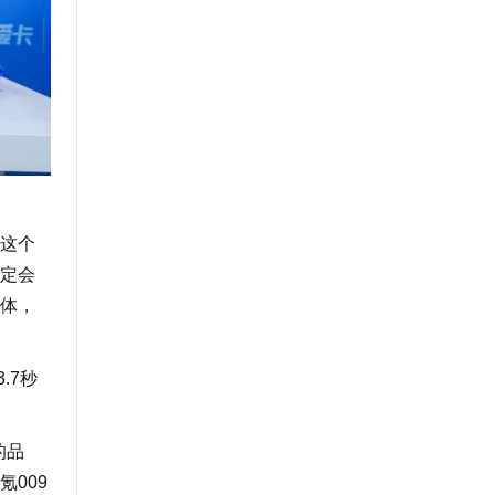
。这个
定会
体，
.7秒
的品
009