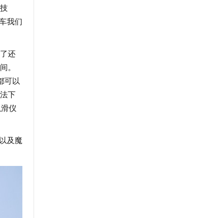
全技
车我们
了还
间。
都可以
无法下
以滑仪
以及魔