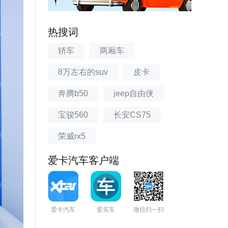
热搜词
轿车
两厢车
8万左右的suv
皮卡
奔腾b50
jeep自由侠
宝骏560
长安CS75
荣威rx5
爱卡汽车客户端
爱卡汽车
爱买车
微信扫一扫