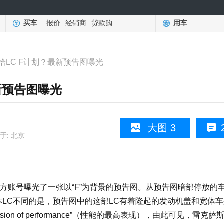
买车
报价
经销商
贷款购
用车
拾LC F计划？最新预告图曝光
新预告图曝光
大图 3
于: 北京
账号曝光了一张以“F”为背景的预告图。从预告图暗部停放的
本LC不同的是，预告图中的这部LC有着隆起的发动机盖和宽体
sion of performance”（性能的最高表现），由此可见，雷克萨