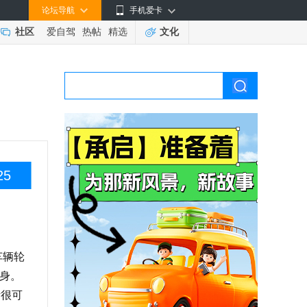
论坛导航
手机爱卡
社区
爱自驾
热帖
精选
文化
25
车辆轮
车身。
斯很可