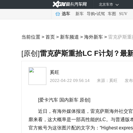
北京车市
选车
新车
导购
•
试驾
车图
SUV
当前位置 >
首页
>
新车频道
>
海外新车
>
雷克萨斯重
[原创]
雷克萨斯重拾LC F计划？最
奚旺
2022-04-22 09:56:14
来源：
奚旺
发布
[爱卡汽车 国内新车 原创]
近日，有海外媒体报道，雷克萨斯海外社交官方
廓来看，这大概率是一部高性能的LC。与普通版
官方账号为这张图片配的文字为：“Highest expres