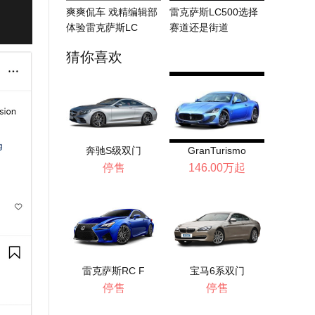
爽爽侃车 戏精编辑部
雷克萨斯LC500选择
体验雷克萨斯LC
赛道还是街道
500h
猜你喜欢
奔驰S级双门
GranTurismo
停售
146.00万起
雷克萨斯RC F
宝马6系双门
停售
停售