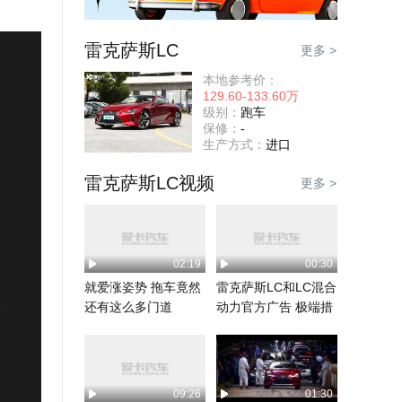
雷克萨斯LC
更多 >
本地参考价：
129.60-133.60万
级别：
跑车
保修：
-
生产方式：
进口
雷克萨斯LC视频
更多 >
02:19
00:30
就爱涨姿势 拖车竟然
雷克萨斯LC和LC混合
还有这么多门道
动力官方广告 极端措
施
09:26
01:30