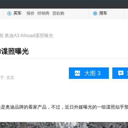
买车
报价
经销商
贷款购
用车
奥迪A3 Allroad谍照曝光
ad谍照曝光
大图 3
于: 北京
向来是奥迪品牌的看家产品，不过，近日外媒曝光的一组谍照似乎