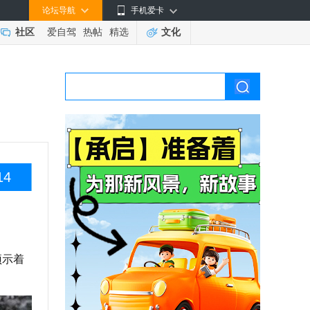
论坛导航
手机爱卡
社区
爱自驾
热帖
精选
文化
14
预示着