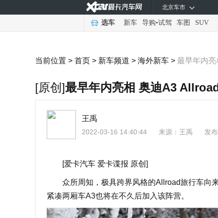
北京车市
选车
新车
导购
•
试驾
车图
SUV
当前位置 >
首页
>
新车频道
>
海外新车
>
最早年内亮相 
[原创]
最早年内亮相 奥迪A3 Allro
王禹
2022-03-16 14:40:44
来源：
王禹
发布
[爱卡汽车 爱卡谍报 原创]
众所周知，极具跨界风格的Allroad旅行车
紧凑两厢车A3也将在不久后加入该阵营。