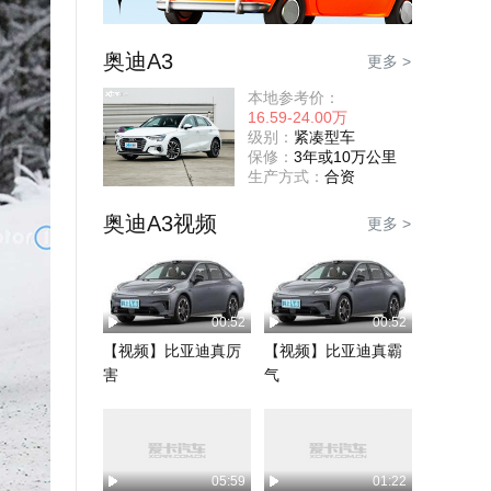
奥迪A3
更多 >
本地参考价：
16.59-24.00万
级别：
紧凑型车
保修：
3年或10万公里
生产方式：
合资
奥迪A3视频
更多 >
00:52
00:52
【视频】比亚迪真厉
【视频】比亚迪真霸
害
气
05:59
01:22