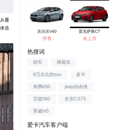
从覆
体造
沃尔沃V40
雷克萨斯CT
停售
未上市
热搜词
轿车
两厢车
8万左右的suv
皮卡
奔腾b50
jeep自由侠
宝骏560
长安CS75
荣威rx5
爱卡汽车客户端