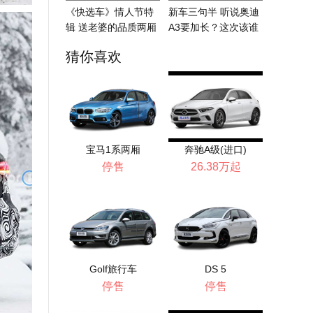
《快选车》情人节特
新车三句半 听说奥迪
辑 送老婆的品质两厢
A3要加长？这次该谁
车推荐
着急了
猜你喜欢
宝马1系两厢
奔驰A级(进口)
停售
26.38万起
Golf旅行车
DS 5
停售
停售