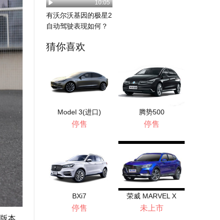
10:05
有沃尔沃基因的极星2
自动驾驶表现如何？
测试结果出乎意料...
猜你喜欢
Model 3(进口)
腾势500
停售
停售
BXi7
荣威 MARVEL X
停售
未上市
个版本