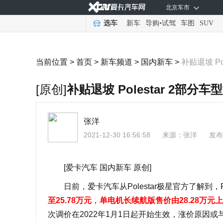
北京车市
选车
新车
导购
•
试驾
车图
SUV
当前位置 >
首页
>
新车频道
>
国内新车
>
补贴退坡 Po
[原创]
补贴退坡 Polestar 2部分
张洋
2021-12-30 16:56:58
来源：
张洋
发布
[爱卡汽车 国内新车 原创]
日前，爱卡汽车从Polestar极星官方了解到，Po
至25.78万元
，
单电机长续航版售价由28.28万元上涨
次调价在2022年1月1日起开始生效，涨价原因或