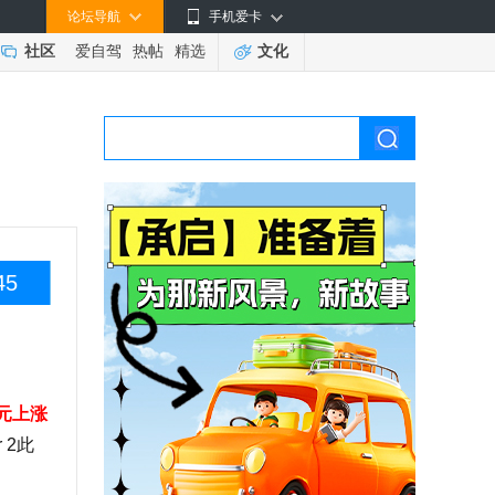
论坛导航
手机爱卡
社区
爱自驾
热帖
精选
文化
45
万元上涨
 2此