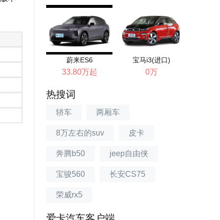
蔚来ES6
宝马i3(进口)
33.80万起
0万
热搜词
轿车
两厢车
8万左右的suv
皮卡
奔腾b50
jeep自由侠
宝骏560
长安CS75
荣威rx5
爱卡汽车客户端