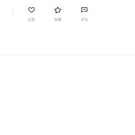
间
点赞
收藏
评论