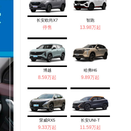
长安欧尚X7
智跑
停售
13.98万起
博越
哈弗H6
8.59万起
9.89万起
荣威RX5
长安UNI-T
9.33万起
11.59万起