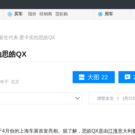
买车
报价
经销商
贷款购
用车
新生代表 爱卡实拍思皓QX
思皓QX
大图 22
布于: 北京
浏览全文
(共计2
4月份的上海车展首发亮相。据了解，思皓QX是由
江淮
意大利