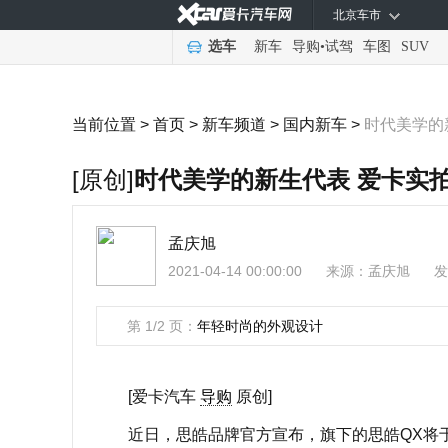
北京车市
选车
新车
导购
•
试驾
车图
SUV
当前位置 >
首页
>
新车频道
>
国内新车
>
时代美学的
[原创]
时代美学的新生代表 爱卡实拍
孟庆旭
2021-04-14 00:00:00
来源：
孟庆旭
发
第 1/2 页：
年轻时尚的外观设计
[爱卡汽车
导购
原创]
近日，思皓品牌官方宣布，旗下的思皓QX将于