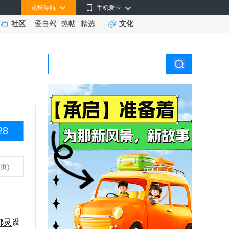
论坛导航
手机爱卡
社区
爱自驾
热帖
精选
文化
28
页)
都灵
设