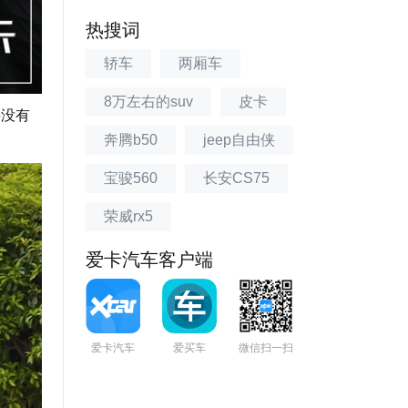
热搜词
轿车
两厢车
8万左右的suv
皮卡
并没有
奔腾b50
jeep自由侠
宝骏560
长安CS75
荣威rx5
爱卡汽车客户端
爱卡汽车
爱买车
微信扫一扫