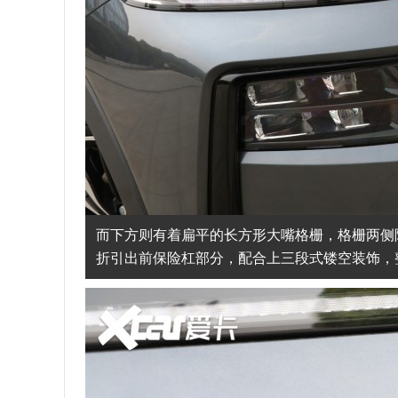
而下方则有着扁平的长方形大嘴格栅，格栅两侧
折引出前保险杠部分，配合上三段式镂空装饰，