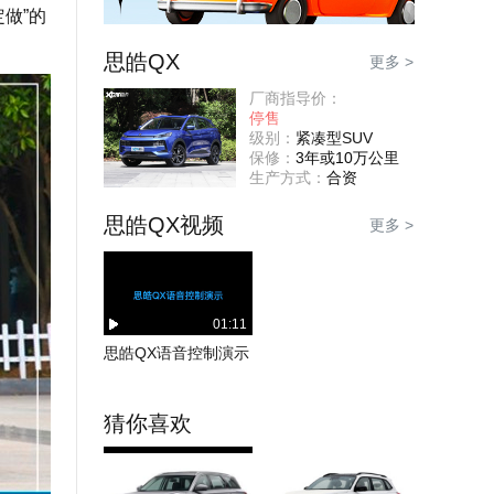
做”的
思皓QX
更多 >
厂商指导价：
停售
级别：
紧凑型SUV
保修：
3年或10万公里
生产方式：
合资
思皓QX视频
更多 >
01:11
思皓QX语音控制演示
猜你喜欢