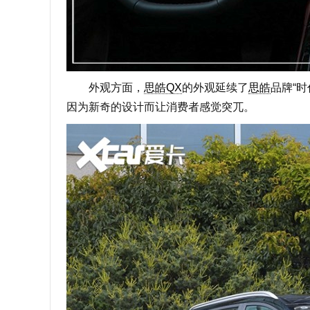
外观方面，
思皓QX
的外观延续了
思皓
品牌“
因为新奇的设计而让消费者感觉突兀。