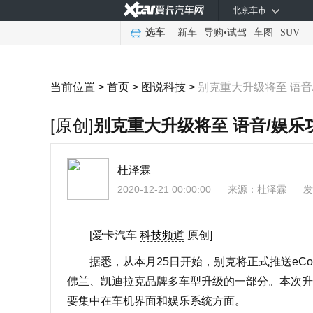
北京车市
选车
新车
导购
•
试驾
车图
SUV
当前位置 >
首页
>
图说科技
>
别克重大升级将至 语音
[原创]
别克重大升级将至 语音/娱乐
杜泽霖
2020-12-21 00:00:00
来源：
杜泽霖
发
[爱卡汽车
科技频道
原创]
据悉，从本月25日开始，别克将正式推送eConne
佛兰、凯迪拉克品牌多车型升级的一部分。本次升
要集中在车机界面和娱乐系统方面。