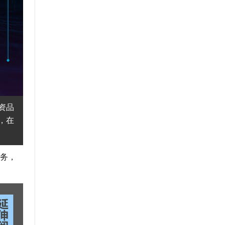
资品
，在
务，