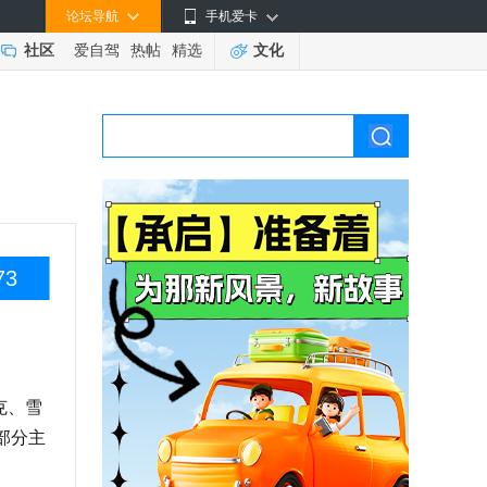
论坛导航
手机爱卡
社区
爱自驾
热帖
精选
文化
73
克、雪
部分主