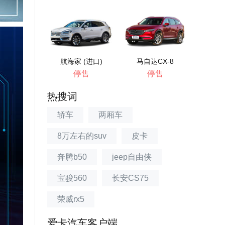
航海家 (进口)
马自达CX-8
停售
停售
热搜词
轿车
两厢车
8万左右的suv
皮卡
奔腾b50
jeep自由侠
宝骏560
长安CS75
荣威rx5
爱卡汽车客户端