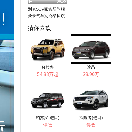
06:55
别克SUV家族新旗舰
爱卡试车别克昂科旗
猜你喜欢
普拉多
途昂
54.98万起
29.90万
帕杰罗(进口)
探险者(进口)
停售
停售