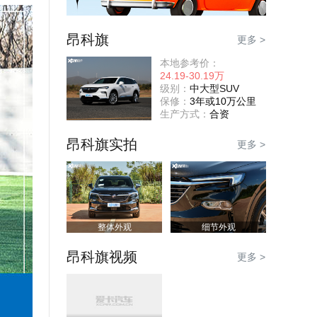
昂科旗
更多 >
本地参考价：
24.19-30.19万
级别：
中大型SUV
保修：
3年或10万公里
生产方式：
合资
昂科旗实拍
更多 >
整体外观
细节外观
昂科旗视频
更多 >