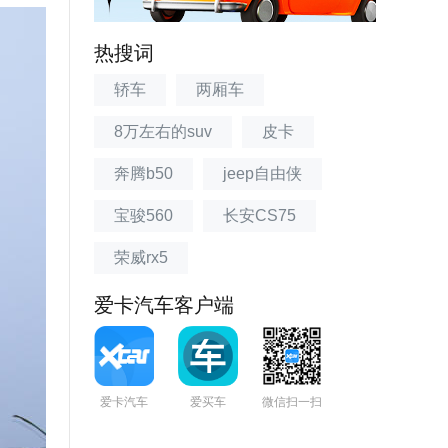
热搜词
轿车
两厢车
8万左右的suv
皮卡
奔腾b50
jeep自由侠
宝骏560
长安CS75
荣威rx5
爱卡汽车客户端
爱卡汽车
爱买车
微信扫一扫