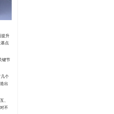
面提升
大基点
关键节
有几个
造出
互、
对不