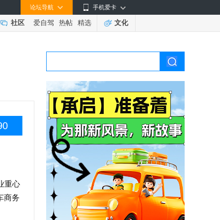
论坛导航
手机爱卡
社区
爱自驾
热帖
精选
文化
90
业重心
车商务