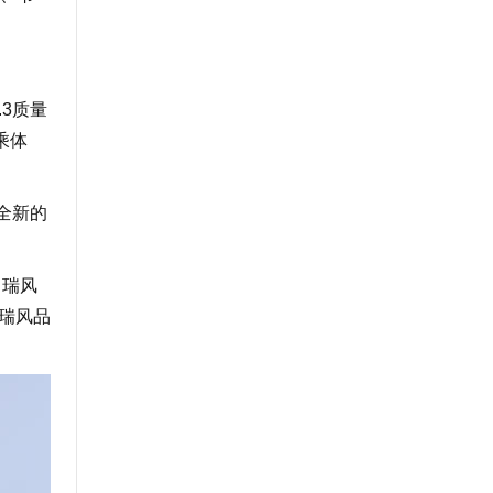
3质量
乘体
全新的
。瑞风
让瑞风品