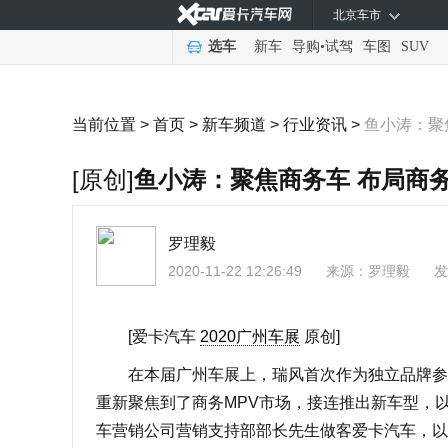
北京车市
选车
新车
导购
•
试驾
车图
SUV
当前位置 >
首页
>
新车频道
>
行业资讯
>
鱼小涛：聚
[原创]
鱼小涛：聚焦商务车 布局商务
罗理毅
2020-11-22 12:26:49
来源：
罗理毅
发
[爱卡汽车
2020广州车展
原创]
在本届广州车展上，瑞风首次作为独立品牌参展，
重新聚焦到了商务MPV市场，接连推出新车型，以
车营销公司营销支持部部长先生做客爱卡汽车，以