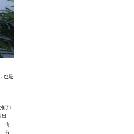
，也是
推了L
务出
表，专
、节