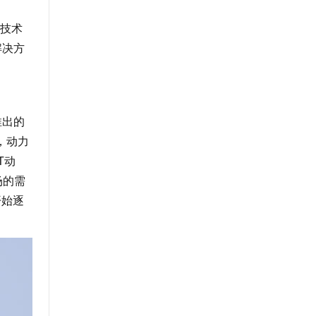
技术
解决方
推出的
，动力
T动
场的需
开始逐