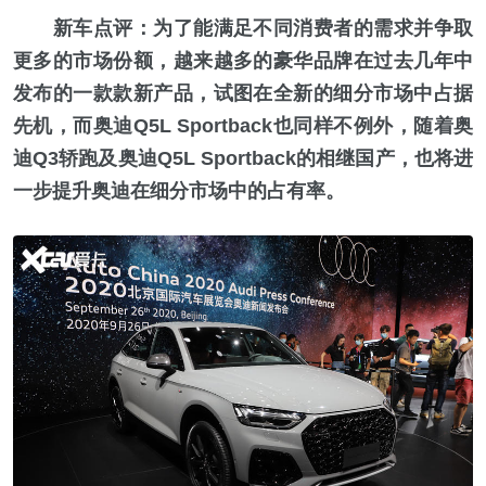
新车点评：为了能满足不同消费者的需求并争取
更多的市场份额，越来越多的豪华品牌在过去几年中
发布的一款款新产品，试图在全新的细分市场中占据
先机，而奥迪Q5L Sportback也同样不例外，随着奥
迪Q3轿跑及奥迪Q5L Sportback的相继国产，也将进
一步提升奥迪在细分市场中的占有率。