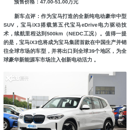
预售价格：47.00-51.00万元
新车点评：作为宝马打造的全新纯电动豪华中型
SUV，宝马iX3搭载第五代宝马eDrive电力驱动技
术，续航里程达到500km（NEDC工况）。值得一提
的是，宝马iX3也将成为宝马集团首款在中国生产并销
往全球市场的车型，并将出口到全球39个地区，为全
球豪华新能源车市场注入创新电动活力 。