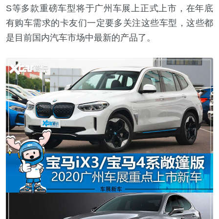
S等多款重磅车型将于广州车展上正式上市，在年底
有购车需求的卡友们一定要多关注这些车型，这些都
是目前国内汽车市场中最新的产品了。