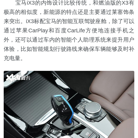
宝马iX3的内饰设计比较传统，和燃油版的X3有
极高的相似度，新能源的特点还是主要通过莱塞饰条
来突出。iX3标配宝马的智能互联驾驶座舱，除了可以
通过苹果CarPlay和百度CarLife方便地连接手机之
外，还可以通过车内的智能个人助理系统来提升用户
体验，比如智能规划行驶路线来确保车辆能够及时补
充电量。