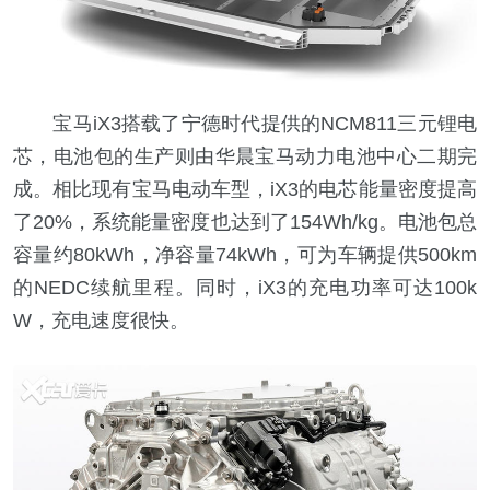
宝马iX3搭载了宁德时代提供的NCM811三元锂电
芯，电池包的生产则由华晨宝马动力电池中心二期完
成。相比现有宝马电动车型，iX3的电芯能量密度提高
了20%，系统能量密度也达到了154Wh/kg。电池包总
容量约80kWh，净容量74kWh，可为车辆提供500km
的NEDC续航里程。同时，iX3的充电功率可达100k
W，充电速度很快。